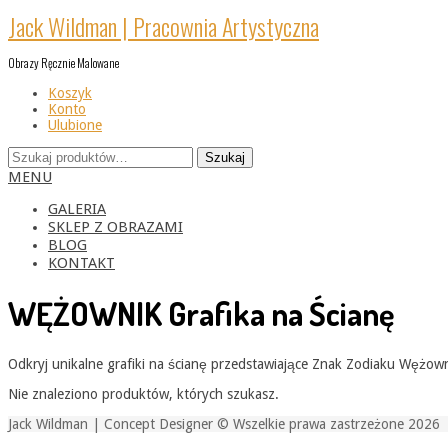
Skip
Jack Wildman | Pracownia Artystyczna
to
content
Obrazy Ręcznie Malowane
Koszyk
Konto
Ulubione
Szukaj:
Szukaj
Primary
MENU
Navigation
Menu
GALERIA
SKLEP Z OBRAZAMI
BLOG
KONTAKT
WĘŻOWNIK Grafika na Ścianę
Odkryj unikalne grafiki na ścianę przedstawiające Znak Zodiaku Wężown
Nie znaleziono produktów, których szukasz.
Jack Wildman | Concept Designer © Wszelkie prawa zastrzeżone 2026