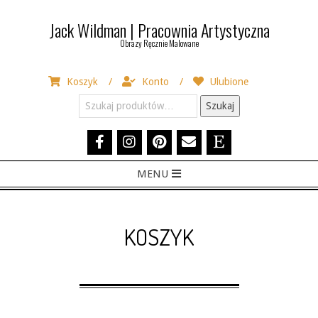
Skip
Jack Wildman | Pracownia Artystyczna
to
Obrazy Ręcznie Malowane
content
Koszyk
Konto
Ulubione
Szukaj:
Szukaj
Primary
MENU
Navigation
Menu
KOSZYK