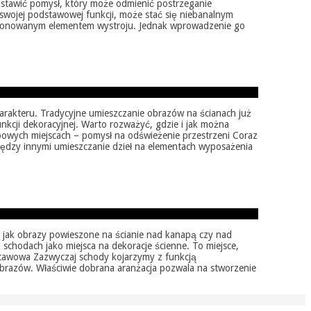
edstawić pomysł, który może odmienić postrzeganie
swojej podstawowej funkcji, może stać się niebanalnym
eksponowanym elementem wystroju. Jednak wprowadzenie go
arakteru. Tradycyjne umieszczanie obrazów na ścianach już
nkcji dekoracyjnej. Warto rozważyć, gdzie i jak można
typowych miejscach – pomysł na odświeżenie przestrzeni Coraz
między innymi umieszczanie dzieł na elementach wyposażenia
ie jak obrazy powieszone na ścianie nad kanapą czy nad
schodach jako miejsca na dekoracje ścienne. To miejsce,
stawowa Zazwyczaj schody kojarzymy z funkcją
obrazów. Właściwie dobrana aranżacja pozwala na stworzenie