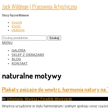
Skip
Jack Wildman | Pracownia Artystyczna
to
content
Obrazy Ręcznie Malowane
Koszyk
Konto
Ulubione
Szukaj:
Szukaj
Primary
MENU
Navigation
Menu
GALERIA
SKLEP Z OBRAZAMI
BLOG
KONTAKT
naturalne motywy
Plakaty pejzaże do wnętrz: harmonia natury na T
2025-
In:
Informacje
,
Wnętrza I Poradnik Wnętrzarski
09-
Wnętrza urządzone w stylu harmonijnym i pełnym spokoju coraz częście
08