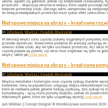
salonie, sypialni czy gabinecie. Jednak czy kiedykolwiek rozważaliśmy
przestrzeni – ekspozycja obrazów w miejscu, które zwykle pozostaje ni
miejscem prezentacji sztuki. Dlaczego warto zainspirować się nietyp
do mniej przewidywalnych przestrzeni może zyskać efekt zaskoczenia i
Nietypowe miejsca na obrazy – kreatywne rozwi
2026-
In:
Informacje
,
Wnętrza I Poradnik Wnętrzarski
05-
W dekoracji wnętrz coraz częściej szukamy oryginalnych pomysłów, któ
31
przestało wystarczać. Nowoczesne podejścia do aranżacji zachęcają do 
umieścić dzieła sztuki, aby nie tylko urozmaicić przestrzeń, lecz takż
częściej pojawia się pytanie, czy obraz musi znajdować się tylko na g
wnętrz, takich jak
Czytaj więcej
Nietypowe miejsca na obrazy – kreatywne pomys
2026-
In:
Informacje
,
Wnętrza I Poradnik Wnętrzarski
05-
Wnętrza mieszkalne i komercyjne coraz częściej zyskują charakter wyra
31
kominkiem, tracą na popularności, ustępując miejsca nietuzinkowym roz
które do niedawna pełniło głównie funkcję użytkową, dziś zyskuje na 
komunikacyjną – łączą różne poziomy budynku. Jednak ich powierzchnia
efektownych galerii, które nie tylko uzupełniają wystrój
Czytaj więcej
Jack Wildman | Concept Designer © Wszelkie prawa zastrzeżone 2026