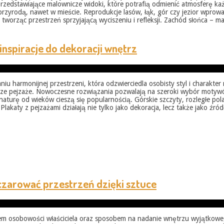
 przedstawiające malownicze widoki, które potrafią odmienić atmosferę ka
przyrodą, nawet w mieście. Reprodukcje lasów, łąk, gór czy jezior wprow
 tworząc przestrzeń sprzyjającą wyciszeniu i refleksji. Zachód słońca – m
inspiracje do dekoracji wnętrz
 harmonijnej przestrzeni, która odzwierciedla osobisty styl i charakter
icze pejzaże. Nowoczesne rozwiązania pozwalają na szeroki wybór moty
e naturę od wieków cieszą się popularnością. Górskie szczyty, rozległe po
akaty z pejzażami działają nie tylko jako dekoracja, lecz także jako źródł
czarować przestrzeń dzięki sztuce
azem osobowości właściciela oraz sposobem na nadanie wnętrzu wyjątkowe