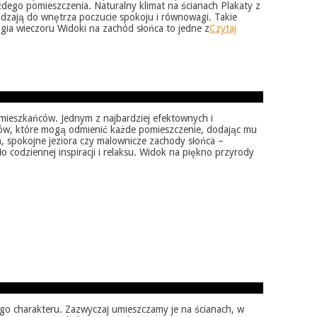
żdego pomieszczenia. Naturalny klimat na ścianach Plakaty z
adzają do wnętrza poczucie spokoju i równowagi. Takie
agia wieczoru Widoki na zachód słońca to jedne z
Czytaj
 mieszkańców. Jednym z najbardziej efektownych i
wów, które mogą odmienić każde pomieszczenie, dodając mu
la, spokojne jeziora czy malownicze zachody słońca –
o codziennej inspiracji i relaksu. Widok na piękno przyrody
go charakteru. Zazwyczaj umieszczamy je na ścianach, w