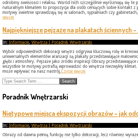
odrobiny świeżości i relaksu. Wśród nich szczególnie wyróżniają się te
naturalnym klimatem to propozycja dla osób ceniących sobie kontakt z 
motywy świetnie sprawdzają się w salonach, sypialniach czy gabinetach,
więcej
Najpiękniejsze pejzaże na plakatach ściennych – 
2025-
In:
Informacje
,
Wnętrza I Poradnik Wnętrzarski
08-
Wybór odpowiednich dekoracji wnętrz odgrywa kluczową rolę w kreowaniu
30
uniwersalnych elementów aranżacji są plakaty przedstawiające malown
głębi i atmosfery. Pejzaże jako źródło inspiracji Obrazy przedstawiając
wszystkie te motywy potrafią wprowadzić do wnętrza niezwykły klimat. Pl
może wpływać na nasz nastrój,
Czytaj więcej
Search
Poradnik Wnętrzarski
Nietypowe miejsca ekspozycji obrazów – jak od
2026-
In:
Informacje
,
Wnętrza I Poradnik Wnętrzarski
05-
Obrazy od dawna pełnią funkcję nie tylko dekoracji, lecz również wyr
31