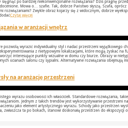
, by sięgnąć po bardziej niekonwencjonalne rozwiązania? Dziś pragnę prz
edocenione. Mowa o… szafie. Tak, dobrze Państwo słyszą. Szafa, oprócz 
owymi rozwiązaniami? Zwykle obraz kojarzy się z widocznym, dobrze wy
 dodać
Czytaj więcej
ązania w aranżacji wnętrz
re pozwolą wyrazić indywidualny styl i nadać przestrzeni wyjątkowego ch
eksperymentowania z nietypowymi lokalizacjami, które mogą zyskać na fu
e stworzyć interesujące punkty wizualne w domu czy biurze. Obrazy w nie
łównych ścianach salonu czy sypialni. Alternatywne rozwiązania obejmują 
ły na aranżację przestrzeni
zistego wyrazu osobowości ich właścicieli. Standardowe rozwiązania, tak
wiązaniom. Jednym z takich trendów jest wykorzystywanie przestrzeni na 
znaczeniu jako element artystycznego wyrazu. Schody jako przestrzeń wy
, zwłaszcza ta po bokach, stanowi doskonałą przestrzeń do ekspozycji 