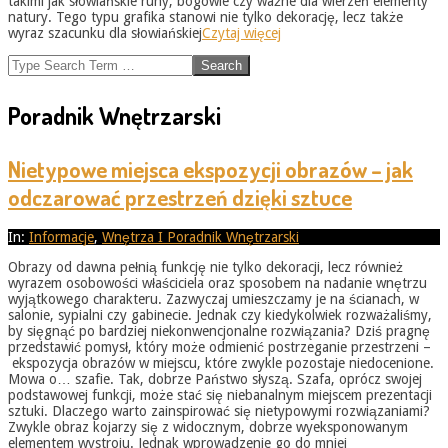
takimi jak słowiańskie runy, bogowie czy ważne dla wierzeń elementy
natury. Tego typu grafika stanowi nie tylko dekorację, lecz także
wyraz szacunku dla słowiańskiej
Czytaj więcej
Search
Poradnik Wnętrzarski
Nietypowe miejsca ekspozycji obrazów – jak
odczarować przestrzeń dzięki sztuce
2026-
In:
Informacje
,
Wnętrza I Poradnik Wnętrzarski
05-
Obrazy od dawna pełnią funkcję nie tylko dekoracji, lecz również
31
wyrazem osobowości właściciela oraz sposobem na nadanie wnętrzu
wyjątkowego charakteru. Zazwyczaj umieszczamy je na ścianach, w
salonie, sypialni czy gabinecie. Jednak czy kiedykolwiek rozważaliśmy,
by sięgnąć po bardziej niekonwencjonalne rozwiązania? Dziś pragnę
przedstawić pomysł, który może odmienić postrzeganie przestrzeni –
ekspozycja obrazów w miejscu, które zwykle pozostaje niedocenione.
Mowa o… szafie. Tak, dobrze Państwo słyszą. Szafa, oprócz swojej
podstawowej funkcji, może stać się niebanalnym miejscem prezentacji
sztuki. Dlaczego warto zainspirować się nietypowymi rozwiązaniami?
Zwykle obraz kojarzy się z widocznym, dobrze wyeksponowanym
elementem wystroju. Jednak wprowadzenie go do mniej