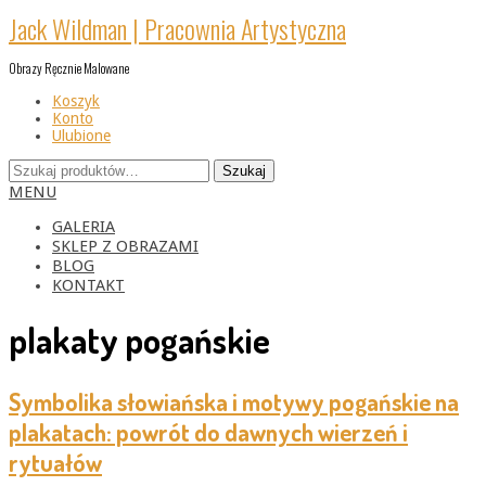
Skip
Jack Wildman | Pracownia Artystyczna
to
content
Obrazy Ręcznie Malowane
Koszyk
Konto
Ulubione
Szukaj:
Szukaj
Primary
MENU
Navigation
Menu
GALERIA
SKLEP Z OBRAZAMI
BLOG
KONTAKT
plakaty pogańskie
Symbolika słowiańska i motywy pogańskie na
plakatach: powrót do dawnych wierzeń i
rytuałów