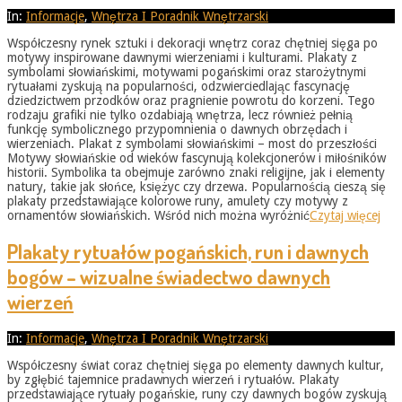
2025-
In:
Informacje
,
Wnętrza I Poradnik Wnętrzarski
09-
Współczesny rynek sztuki i dekoracji wnętrz coraz chętniej sięga po
02
motywy inspirowane dawnymi wierzeniami i kulturami. Plakaty z
symbolami słowiańskimi, motywami pogańskimi oraz starożytnymi
rytuałami zyskują na popularności, odzwierciedlając fascynację
dziedzictwem przodków oraz pragnienie powrotu do korzeni. Tego
rodzaju grafiki nie tylko ozdabiają wnętrza, lecz również pełnią
funkcję symbolicznego przypomnienia o dawnych obrzędach i
wierzeniach. Plakat z symbolami słowiańskimi – most do przeszłości
Motywy słowiańskie od wieków fascynują kolekcjonerów i miłośników
historii. Symbolika ta obejmuje zarówno znaki religijne, jak i elementy
natury, takie jak słońce, księżyc czy drzewa. Popularnością cieszą się
plakaty przedstawiające kolorowe runy, amulety czy motywy z
ornamentów słowiańskich. Wśród nich można wyróżnić
Czytaj więcej
Plakaty rytuałów pogańskich, run i dawnych
bogów – wizualne świadectwo dawnych
wierzeń
2025-
In:
Informacje
,
Wnętrza I Poradnik Wnętrzarski
09-
Współczesny świat coraz chętniej sięga po elementy dawnych kultur,
01
by zgłębić tajemnice pradawnych wierzeń i rytuałów. Plakaty
przedstawiające rytuały pogańskie, runy czy dawnych bogów zyskują