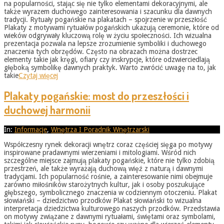
na popularności, stając się nie tylko elementami dekoracyjnymi, ale
także wyrazem duchowego zainteresowania i szacunku dla dawnych
tradycji. Rytuały pogańskie na plakatach – spojrzenie w przeszłość
Plakaty z motywami rytuałów pogańskich ukazują ceremonie, które od
wieków odgrywały kluczową rolę w życiu społeczności. Ich wizualna
prezentacja pozwala na lepsze zrozumienie symboliki i duchowego
znaczenia tych obrzędów. Często na obrazach można dostrzec
elementy takie jak kręgi, ofiary czy inskrypcje, które odzwierciedlają
głęboką symbolikę dawnych praktyk. Warto zwrócić uwagę na to, jak
takie
Czytaj więcej
Plakaty pogańskie: most do przeszłości i
duchowej harmonii
2025-
In:
Informacje
,
Wnętrza I Poradnik Wnętrzarski
08-
Współczesny rynek dekoracji wnętrz coraz częściej sięga po motywy
31
inspirowane pradawnymi wierzeniami i mitologiami. Wśród nich
szczególne miejsce zajmują plakaty pogańskie, które nie tylko zdobią
przestrzeń, ale także wyrażają duchową więź z naturą i dawnymi
tradycjami. Ich popularność rośnie, a zainteresowanie nimi obejmuje
zarówno miłośników starożytnych kultur, jak i osoby poszukujące
głębszego, symbolicznego znaczenia w codziennym otoczeniu. Plakat
słowiański – dziedzictwo przodków Plakat słowiański to wizualna
interpretacja dziedzictwa kulturowego naszych przodków. Przedstawia
on motywy związane z dawnymi rytuałami, świętami oraz symbolami,