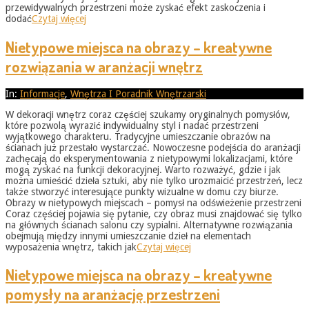
przewidywalnych przestrzeni może zyskać efekt zaskoczenia i
dodać
Czytaj więcej
Nietypowe miejsca na obrazy – kreatywne
rozwiązania w aranżacji wnętrz
2026-
In:
Informacje
,
Wnętrza I Poradnik Wnętrzarski
05-
W dekoracji wnętrz coraz częściej szukamy oryginalnych pomysłów,
31
które pozwolą wyrazić indywidualny styl i nadać przestrzeni
wyjątkowego charakteru. Tradycyjne umieszczanie obrazów na
ścianach już przestało wystarczać. Nowoczesne podejścia do aranżacji
zachęcają do eksperymentowania z nietypowymi lokalizacjami, które
mogą zyskać na funkcji dekoracyjnej. Warto rozważyć, gdzie i jak
można umieścić dzieła sztuki, aby nie tylko urozmaicić przestrzeń, lecz
także stworzyć interesujące punkty wizualne w domu czy biurze.
Obrazy w nietypowych miejscach – pomysł na odświeżenie przestrzeni
Coraz częściej pojawia się pytanie, czy obraz musi znajdować się tylko
na głównych ścianach salonu czy sypialni. Alternatywne rozwiązania
obejmują między innymi umieszczanie dzieł na elementach
wyposażenia wnętrz, takich jak
Czytaj więcej
Nietypowe miejsca na obrazy – kreatywne
pomysły na aranżację przestrzeni