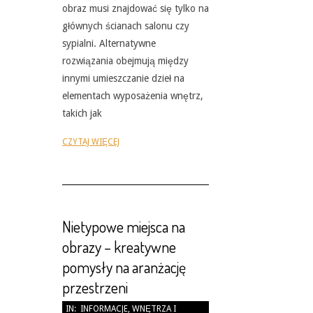
obraz musi znajdować się tylko na
głównych ścianach salonu czy
sypialni. Alternatywne
rozwiązania obejmują między
innymi umieszczanie dzieł na
elementach wyposażenia wnętrz,
takich jak
CZYTAJ WIĘCEJ
Nietypowe miejsca na
obrazy – kreatywne
pomysły na aranżację
przestrzeni
2026-
IN:
INFORMACJE
,
WNĘTRZA I