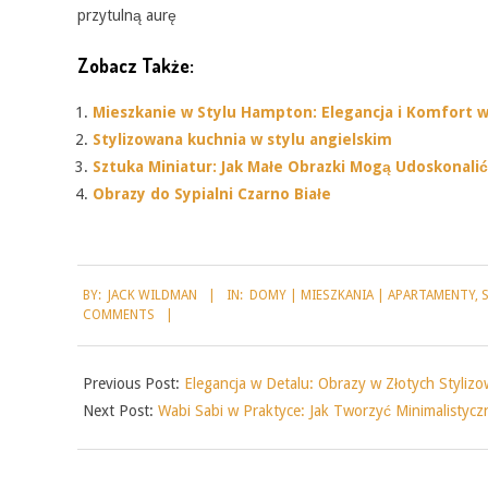
przytulną aurę
Zobacz Także:
Mieszkanie w Stylu Hampton: Elegancja i Komfort
Stylizowana kuchnia w stylu angielskim
Sztuka Miniatur: Jak Małe Obrazki Mogą Udoskonali
Obrazy do Sypialni Czarno Białe
2025-
BY:
JACK WILDMAN
IN:
DOMY | MIESZKANIA | APARTAMENTY
,
08-
COMMENTS
25
Previous Post:
Elegancja w Detalu: Obrazy w Złotych Styli
Next Post:
Wabi Sabi w Praktyce: Jak Tworzyć Minimalistyc