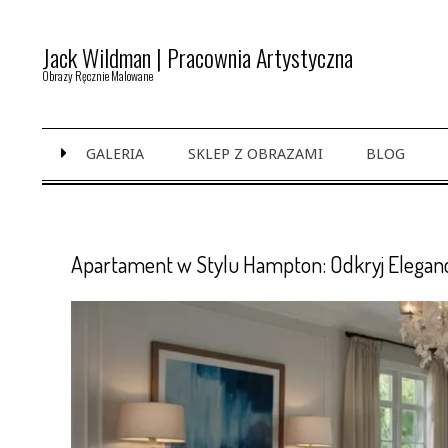
Skip
to
Jack Wildman | Pracownia Artystyczna
content
Obrazy Ręcznie Malowane
Primary
GALERIA
SKLEP Z OBRAZAMI
BLOG
Navigation
Menu
Apartament w Stylu Hampton: Odkryj Elegan