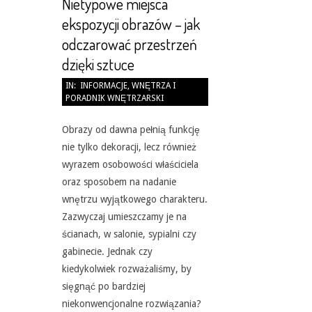
Nietypowe miejsca
ekspozycji obrazów – jak
odczarować przestrzeń
dzięki sztuce
2026-
IN:
INFORMACJE
,
WNĘTRZA I
PORADNIK WNĘTRZARSKI
05-
31
Obrazy od dawna pełnią funkcję
nie tylko dekoracji, lecz również
wyrazem osobowości właściciela
oraz sposobem na nadanie
wnętrzu wyjątkowego charakteru.
Zazwyczaj umieszczamy je na
ścianach, w salonie, sypialni czy
gabinecie. Jednak czy
kiedykolwiek rozważaliśmy, by
sięgnąć po bardziej
niekonwencjonalne rozwiązania?