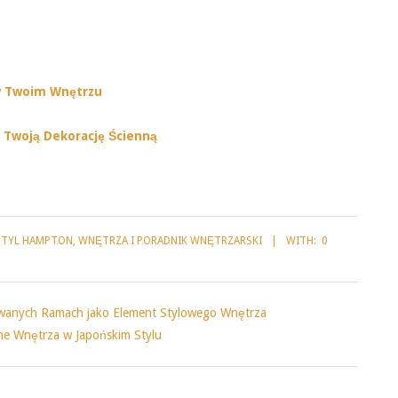
 w Twoim Wnętrzu
ć Twoją Dekorację Ścienną
STYL HAMPTON
,
WNĘTRZA I PORADNIK WNĘTRZARSKI
WITH:
0
zowanych Ramach jako Element Stylowego Wnętrza
zne Wnętrza w Japońskim Stylu