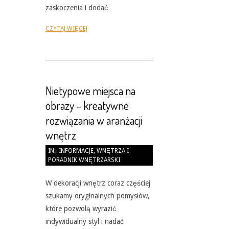
zaskoczenia i dodać
CZYTAJ WIĘCEJ
Nietypowe miejsca na
obrazy – kreatywne
rozwiązania w aranżacji
wnętrz
2026-
IN:
INFORMACJE
,
WNĘTRZA I
PORADNIK WNĘTRZARSKI
05-
31
W dekoracji wnętrz coraz częściej
szukamy oryginalnych pomysłów,
które pozwolą wyrazić
indywidualny styl i nadać