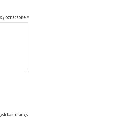
 są oznaczone
*
nych komentarzy.