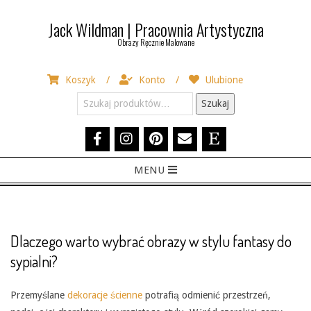
Skip
Jack Wildman | Pracownia Artystyczna
to
Obrazy Ręcznie Malowane
content
Koszyk
Konto
Ulubione
Szukaj:
Szukaj
Primary
MENU
Navigation
Menu
Dlaczego warto wybrać obrazy w stylu fantasy do
sypialni?
Przemyślane
dekoracje ścienne
potrafią odmienić przestrzeń,