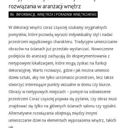
rozwiązania w aranżacji wnętrz
2026-
IN:
INFORMACJE
,
WNĘTRZA I PORADNIK WNĘTRZARSKI
05-
31
W dekoracji wnętrz coraz częściej szukamy oryginalnych
pomysłów, które pozwolą wyrazić indywidualny styl i nadać
przestrzeni wyjątkowego charakteru. Tradycyjne umieszczanie
obrazów na ścianach już przestało wystarczać. Nowoczesne
podejścia do aranżacji zachęcają do eksperymentowania z
nietypowymi lokalizacjami, które mogą zyskać na funkcji
dekoracyjnej. Warto rozważyć, gdzie i jak można umieścić
dzieła sztuki, aby nie tylko urozmaicić przestrzeń, lecz także
stworzyć interesujące punkty wizualne w domu czy biurze.
Obrazy w nietypowych miejscach – pomysł na odświeżenie
przestrzeni Coraz częściej pojawia się pytanie, czy obraz musi
znajdować się tylko na głównych ścianach salonu czy sypialni.
Alternatywne rozwiązania obejmują między innymi
umieszczanie dzieł na elementach wyposażenia wnętrz, takich
jak