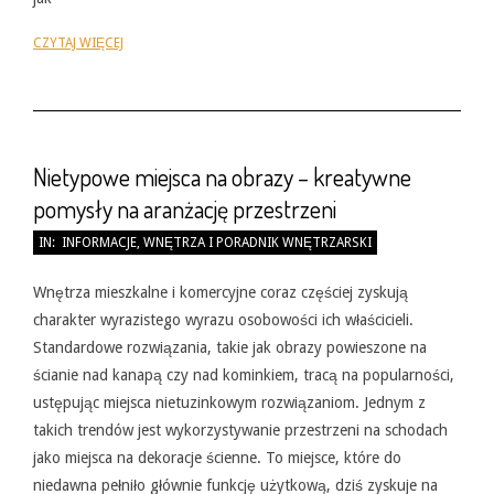
CZYTAJ WIĘCEJ
Nietypowe miejsca na obrazy – kreatywne
pomysły na aranżację przestrzeni
2026-
IN:
INFORMACJE
,
WNĘTRZA I PORADNIK WNĘTRZARSKI
05-
31
Wnętrza mieszkalne i komercyjne coraz częściej zyskują
charakter wyrazistego wyrazu osobowości ich właścicieli.
Standardowe rozwiązania, takie jak obrazy powieszone na
ścianie nad kanapą czy nad kominkiem, tracą na popularności,
ustępując miejsca nietuzinkowym rozwiązaniom. Jednym z
takich trendów jest wykorzystywanie przestrzeni na schodach
jako miejsca na dekoracje ścienne. To miejsce, które do
niedawna pełniło głównie funkcję użytkową, dziś zyskuje na