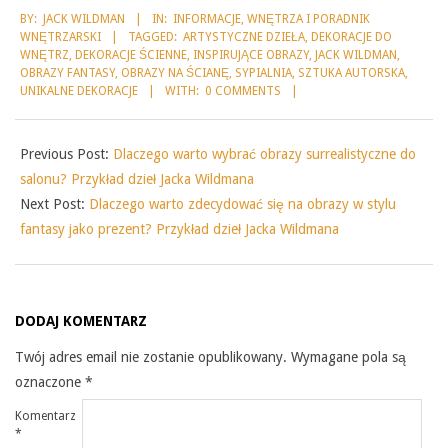
2026-
BY:
JACK WILDMAN
IN:
INFORMACJE
,
WNĘTRZA I PORADNIK
05-
WNĘTRZARSKI
TAGGED:
ARTYSTYCZNE DZIEŁA
,
DEKORACJE DO
31
WNĘTRZ
,
DEKORACJE ŚCIENNE
,
INSPIRUJĄCE OBRAZY
,
JACK WILDMAN
,
OBRAZY FANTASY
,
OBRAZY NA ŚCIANĘ
,
SYPIALNIA
,
SZTUKA AUTORSKA
,
UNIKALNE DEKORACJE
WITH:
0 COMMENTS
Previous Post:
Dlaczego warto wybrać obrazy surrealistyczne do
salonu? Przykład dzieł Jacka Wildmana
Next Post:
Dlaczego warto zdecydować się na obrazy w stylu
fantasy jako prezent? Przykład dzieł Jacka Wildmana
DODAJ KOMENTARZ
Twój adres email nie zostanie opublikowany.
Wymagane pola są
oznaczone
*
Komentarz
*