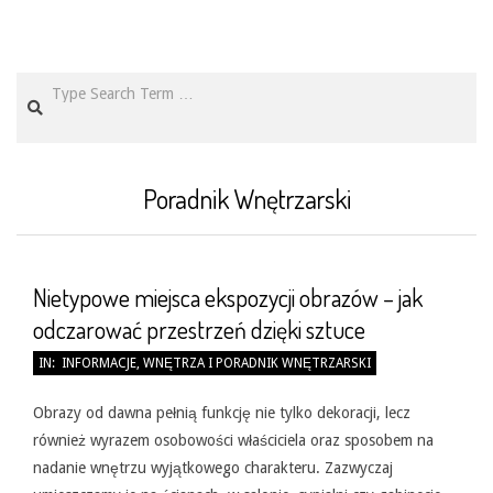
Search
Poradnik Wnętrzarski
Nietypowe miejsca ekspozycji obrazów – jak
odczarować przestrzeń dzięki sztuce
2026-
IN:
INFORMACJE
,
WNĘTRZA I PORADNIK WNĘTRZARSKI
05-
31
Obrazy od dawna pełnią funkcję nie tylko dekoracji, lecz
również wyrazem osobowości właściciela oraz sposobem na
nadanie wnętrzu wyjątkowego charakteru. Zazwyczaj