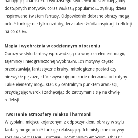
nadając jej charakteru i wyrazistego stylu. Wśród szerokiej gamy
dostępnych motywów coraz większą popularność zyskują dzieła
inspirowane światem fantasy. Odpowiednio dobrane obrazy mogą
pełnić funkcję nie tylko ozdoby, lecz także źródła inspiracji i refleksji
na co dzień.
Magia i wyobraźnia w codziennym otoczeniu
Obrazy w stylu fantasy wprowadzają do wnętrza element magii,
tajemnicy i nieograniczonej wyobraźni. Ich motywy często
przedstawiają fantastyczne krainy, mitologiczne postaci czy
niezwykłe pejzaże, które wywołują poczucie oderwania od rutyny.
Takie elementy mogą stać się centralnym punktem aranżacji,
przyciągając wzrok i zachęcając do zatrzymania się na chwilę
refleksji.
Tworzenie atmosfery relaksu i harmonii
W sypialni, miejscu kojarzonym z odpoczynkiem, obrazy w stylu
fantasy mogą pełnić funkcję relaksującą. Ich mistyczne motywy
sprzyjają wyciszeniu i sprzyjają pozytywnym emocjom. Obrazy