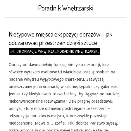
Poradnik Wnętrzarski
Nietypowe miejsca ekspozycji obrazów – jak
odczarować przestrzeń dzięki sztuce
2026-
IN:
INFORMACJE
,
WNĘTRZA I PORADNIK WNĘTRZARSKI
05-
31
Obrazy od dawna pełnią funkcję nie tylko dekoracji, lecz
również wyrazem osobowości właściciela oraz sposobem na
nadanie wnętrzu wyjątkowego charakteru. Zazwyczaj
umieszczamy je na ścianach, w salonie, sypialni czy gabinecie.
Jednak czy kiedykolwiek rozważaliśmy, by sięgnąć po bardziej
niekonwencjonalne rozwiązania? Dziś pragnę przedstawić
pomysł, który może odmienić postrzeganie przestrzeni –
ekspozycja obrazów w miejscu, które zwykle pozostaje
niedocenione. Mowa o… szafie. Tak, dobrze Państwo słyszą.
Szafa, oprócz swojej podstawowej funkcji, może stać się