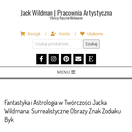
Skip
Jack Wildman | Pracownia Artystyczna
to
Obrazy Ręcznie Malowane
content
Koszyk
Konto
Ulubione
Szukaj:
Szukaj
Primary
MENU
Navigation
Menu
Fantastyka i Astrologia w Twórczości Jacka
Wildmana: Surrealistyczne Obrazy Znak Zodiaku
Byk