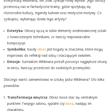
interpretacji Wildmana, ten znak zyskuje nowy wymiar. Jego obrazy
przenoszą nas w fantastyczne krainy, gdzie spotykają się
różnorodne kultury, legendy ludowe oraz mistyczne motywy. Co
zyskujesz, wybierając dzieła tego artysty?
Estetyka
: Obrazy łączą w sobie elementy średniowiecznej sztuki
z nowoczesnymi technikami, co tworzy niepowtarzalne
kompozycje.
Symbolika
: Każdy
obraz
jest bogaty w znaczenia, które mogą
inspirować do refleksji nad sobą i otaczającym światem.
Emocje
: Surrealizm Wildmana potrafi poruszyć najgłębsze struny
w sercu, tworząc przestrzeń do osobistych przemyśleń.
Dlaczego warto zainwestować w sztukę Jacka Wildmana? Oto kilka
powodów:
Transformacja wnętrza
: Obraz może stać się centralnym
punktem Twojego salonu, sypialni czy
biura
, nadając im
charakteru.