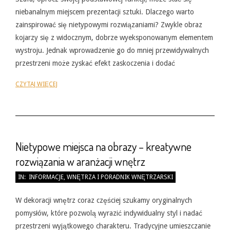
niebanalnym miejscem prezentacji sztuki. Dlaczego warto
zainspirować się nietypowymi rozwiązaniami? Zwykle obraz
kojarzy się z widocznym, dobrze wyeksponowanym elementem
wystroju. Jednak wprowadzenie go do mniej przewidywalnych
przestrzeni może zyskać efekt zaskoczenia i dodać
CZYTAJ WIĘCEJ
Nietypowe miejsca na obrazy – kreatywne
rozwiązania w aranżacji wnętrz
2026-
IN:
INFORMACJE
,
WNĘTRZA I PORADNIK WNĘTRZARSKI
05-
31
W dekoracji wnętrz coraz częściej szukamy oryginalnych
pomysłów, które pozwolą wyrazić indywidualny styl i nadać
przestrzeni wyjątkowego charakteru. Tradycyjne umieszczanie