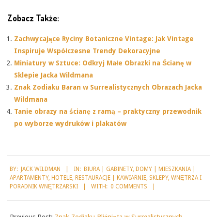
Zobacz Także:
Zachwycające Ryciny Botaniczne Vintage: Jak Vintage
Inspiruje Współczesne Trendy Dekoracyjne
Miniatury w Sztuce: Odkryj Małe Obrazki na Ścianę w
Sklepie Jacka Wildmana
Znak Zodiaku Baran w Surrealistycznych Obrazach Jacka
Wildmana
Tanie obrazy na ścianę z ramą – praktyczny przewodnik
po wyborze wydruków i plakatów
2025-
BY:
JACK WILDMAN
IN:
BIURA | GABINETY
,
DOMY | MIESZKANIA |
08-
APARTAMENTY
,
HOTELE
,
RESTAURACJE | KAWIARNIE
,
SKLEPY
,
WNĘTRZA I
25
PORADNIK WNĘTRZARSKI
WITH:
0 COMMENTS
Previous Post:
Znak Zodiaku Bliźnięta w Surrealistycznych