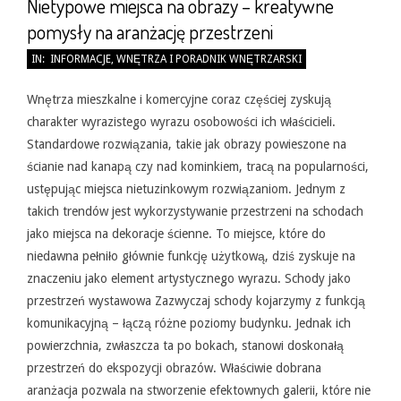
Nietypowe miejsca na obrazy – kreatywne
pomysły na aranżację przestrzeni
2026-
IN:
INFORMACJE
,
WNĘTRZA I PORADNIK WNĘTRZARSKI
05-
31
Wnętrza mieszkalne i komercyjne coraz częściej zyskują
charakter wyrazistego wyrazu osobowości ich właścicieli.
Standardowe rozwiązania, takie jak obrazy powieszone na
ścianie nad kanapą czy nad kominkiem, tracą na popularności,
ustępując miejsca nietuzinkowym rozwiązaniom. Jednym z
takich trendów jest wykorzystywanie przestrzeni na schodach
jako miejsca na dekoracje ścienne. To miejsce, które do
niedawna pełniło głównie funkcję użytkową, dziś zyskuje na
znaczeniu jako element artystycznego wyrazu. Schody jako
przestrzeń wystawowa Zazwyczaj schody kojarzymy z funkcją
komunikacyjną – łączą różne poziomy budynku. Jednak ich
powierzchnia, zwłaszcza ta po bokach, stanowi doskonałą
przestrzeń do ekspozycji obrazów. Właściwie dobrana
aranżacja pozwala na stworzenie efektownych galerii, które nie