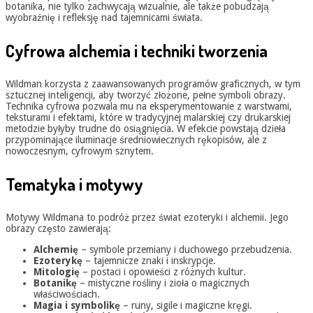
botanika, nie tylko zachwycają wizualnie, ale także pobudzają
wyobraźnię i refleksję nad tajemnicami świata.
Cyfrowa alchemia i techniki tworzenia
Wildman korzysta z zaawansowanych programów graficznych, w tym
sztucznej inteligencji, aby tworzyć złożone, pełne symboli obrazy.
Technika cyfrowa pozwala mu na eksperymentowanie z warstwami,
teksturami i efektami, które w tradycyjnej malarskiej czy drukarskiej
metodzie byłyby trudne do osiągnięcia. W efekcie powstają dzieła
przypominające iluminacje średniowiecznych rękopisów, ale z
nowoczesnym, cyfrowym sznytem.
Tematyka i motywy
Motywy Wildmana to podróż przez świat ezoteryki i alchemii. Jego
obrazy często zawierają:
Alchemię
– symbole przemiany i duchowego przebudzenia.
Ezoterykę
– tajemnicze znaki i inskrypcje.
Mitologię
– postaci i opowieści z różnych kultur.
Botanikę
– mistyczne rośliny i zioła o magicznych
właściwościach.
Magia i symbolikę
– runy, sigile i magiczne kręgi.