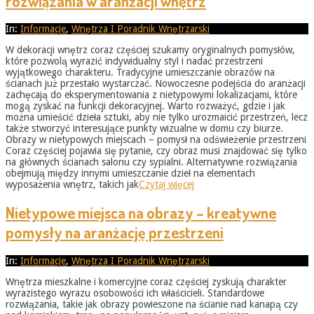
rozwiązania w aranżacji wnętrz
2026-
In:
Informacje
,
Wnętrza I Poradnik Wnętrzarski
05-
W dekoracji wnętrz coraz częściej szukamy oryginalnych pomysłów,
31
które pozwolą wyrazić indywidualny styl i nadać przestrzeni
wyjątkowego charakteru. Tradycyjne umieszczanie obrazów na
ścianach już przestało wystarczać. Nowoczesne podejścia do aranżacji
zachęcają do eksperymentowania z nietypowymi lokalizacjami, które
mogą zyskać na funkcji dekoracyjnej. Warto rozważyć, gdzie i jak
można umieścić dzieła sztuki, aby nie tylko urozmaicić przestrzeń, lecz
także stworzyć interesujące punkty wizualne w domu czy biurze.
Obrazy w nietypowych miejscach – pomysł na odświeżenie przestrzeni
Coraz częściej pojawia się pytanie, czy obraz musi znajdować się tylko
na głównych ścianach salonu czy sypialni. Alternatywne rozwiązania
obejmują między innymi umieszczanie dzieł na elementach
wyposażenia wnętrz, takich jak
Czytaj więcej
Nietypowe miejsca na obrazy – kreatywne
pomysły na aranżację przestrzeni
2026-
In:
Informacje
,
Wnętrza I Poradnik Wnętrzarski
05-
Wnętrza mieszkalne i komercyjne coraz częściej zyskują charakter
31
wyrazistego wyrazu osobowości ich właścicieli. Standardowe
rozwiązania, takie jak obrazy powieszone na ścianie nad kanapą czy