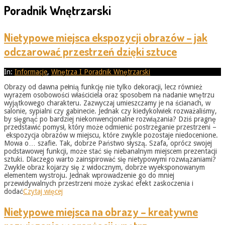
Poradnik Wnętrzarski
Nietypowe miejsca ekspozycji obrazów – jak
odczarować przestrzeń dzięki sztuce
2026-
In:
Informacje
,
Wnętrza I Poradnik Wnętrzarski
05-
Obrazy od dawna pełnią funkcję nie tylko dekoracji, lecz również
31
wyrazem osobowości właściciela oraz sposobem na nadanie wnętrzu
wyjątkowego charakteru. Zazwyczaj umieszczamy je na ścianach, w
salonie, sypialni czy gabinecie. Jednak czy kiedykolwiek rozważaliśmy,
by sięgnąć po bardziej niekonwencjonalne rozwiązania? Dziś pragnę
przedstawić pomysł, który może odmienić postrzeganie przestrzeni –
ekspozycja obrazów w miejscu, które zwykle pozostaje niedocenione.
Mowa o… szafie. Tak, dobrze Państwo słyszą. Szafa, oprócz swojej
podstawowej funkcji, może stać się niebanalnym miejscem prezentacji
sztuki. Dlaczego warto zainspirować się nietypowymi rozwiązaniami?
Zwykle obraz kojarzy się z widocznym, dobrze wyeksponowanym
elementem wystroju. Jednak wprowadzenie go do mniej
przewidywalnych przestrzeni może zyskać efekt zaskoczenia i
dodać
Czytaj więcej
Nietypowe miejsca na obrazy – kreatywne