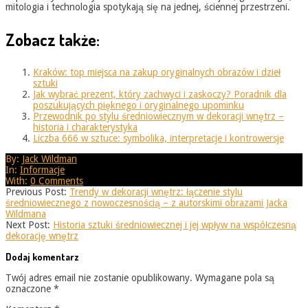
mitologia i technologia spotykają się na jednej, ściennej przestrzeni.
Zobacz także:
Kraków: top miejsca na zakup oryginalnych obrazów i dzieł
sztuki
Jak wybrać prezent, który zachwyci i zaskoczy? Poradnik dla
poszukujących pięknego i oryginalnego upominku
Przewodnik po stylu średniowiecznym w dekoracji wnętrz –
historia i charakterystyka
Liczba 666 w sztuce: symbolika, interpretacje i kontrowersje
2025-
By:
Jack Wildman
08-
In:
Informacje
25
With:
0 Comments
Previous Post:
Trendy w dekoracji wnętrz: łączenie stylu
średniowiecznego z nowoczesnością – z autorskimi obrazami Jacka
Wildmana
Next Post:
Historia sztuki średniowiecznej i jej wpływ na współczesną
dekorację wnętrz
Dodaj komentarz
Twój adres email nie zostanie opublikowany.
Wymagane pola są
oznaczone
*