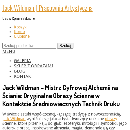
Skip
Jack Wildman | Pracownia Artystyczna
to
content
Obrazy Ręcznie Malowane
Koszyk
Konto
Ulubione
Szukaj:
Szukaj
Primary
MENU
Navigation
Menu
GALERIA
SKLEP Z OBRAZAMI
BLOG
KONTAKT
Jack Wildman – Mistrz Cyfrowej Alchemii na
Ścianie: Oryginalne Obrazy Ścienne w
Kontekście Średniowiecznych Technik Druku
W świecie sztuki współczesnej, łączącej tradycję z nowoczesnością,
Jack Wildman
wyróżnia się jako artysta tworzący unikalne
obrazy
ścienne, które przenikają do głębi ezoteryki, mitologii i symboliki. Jego
autorskie prace, inspirowane alchemią, magią, demonologią czy