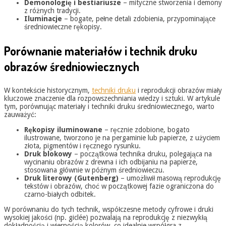
Demonologię i bestiariusze
– mityczne stworzenia i demony
z różnych tradycji.
Iluminacje
– bogate, pełne detali zdobienia, przypominające
średniowieczne rękopisy.
Porównanie materiałów i technik druku
obrazów średniowiecznych
W kontekście historycznym,
techniki druku
i reprodukcji obrazów miały
kluczowe znaczenie dla rozpowszechniania wiedzy i sztuki. W artykule
tym, porównując materiały i techniki druku średniowiecznego, warto
zauważyć:
Rękopisy iluminowane
– ręcznie zdobione, bogato
ilustrowane, tworzono je na pergaminie lub papierze, z użyciem
złota, pigmentów i ręcznego rysunku.
Druk blokowy
– początkowa technika druku, polegająca na
wycinaniu obrazów z drewna i ich odbijaniu na papierze,
stosowana głównie w późnym średniowieczu.
Druk literowy (Gutenberg)
– umożliwił masową reprodukcję
tekstów i obrazów, choć w początkowej fazie ograniczona do
czarno-białych odbitek.
W porównaniu do tych technik, współczesne metody cyfrowe i druki
wysokiej jakości (np. giclée) pozwalają na reprodukcję z niezwykłą
dokładnością i wiernością kolorów, co idealnie współgra z