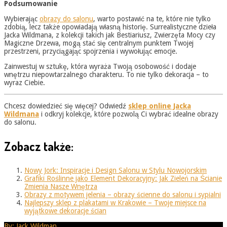
Podsumowanie
Wybierając
obrazy do salonu
, warto postawić na te, które nie tylko
zdobią, lecz także opowiadają własną historię. Surrealistyczne dzieła
Jacka Wildmana, z kolekcji takich jak Bestiariusz, Zwierzęta Mocy czy
Magiczne Drzewa, mogą stać się centralnym punktem Twojej
przestrzeni, przyciągając spojrzenia i wywołując emocje.
Zainwestuj w sztukę, która wyraża Twoją osobowość i dodaje
wnętrzu niepowtarzalnego charakteru. To nie tylko dekoracja – to
wyraz Ciebie.
Chcesz dowiedzieć się więcej? Odwiedź
sklep online Jacka
Wildmana
i odkryj kolekcje, które pozwolą Ci wybrać idealne obrazy
do salonu.
Zobacz także:
Nowy Jork: Inspiracje i Design Salonu w Stylu Nowojorskim
Grafiki Roślinne jako Element Dekoracyjny: Jak Zieleń na Ścianie
Zmienia Nasze Wnętrza
Obrazy z motywem jelenia – obrazy ścienne do salonu i sypialni
Najlepszy sklep z plakatami w Krakowie – Twoje miejsce na
wyjątkowe dekoracje ścian
2025-
By:
Jack Wildman