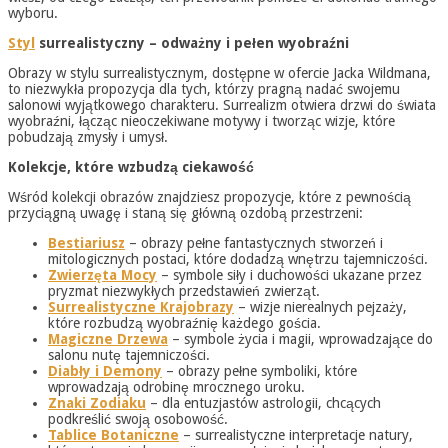
wyboru.
Styl
surrealistyczny – odważny i pełen wyobraźni
Obrazy w stylu surrealistycznym, dostępne w ofercie Jacka Wildmana,
to niezwykła propozycja dla tych, którzy pragną nadać swojemu
salonowi wyjątkowego charakteru. Surrealizm otwiera drzwi do świata
wyobraźni, łącząc nieoczekiwane motywy i tworząc wizje, które
pobudzają zmysły i umysł.
Kolekcje, które wzbudzą ciekawość
Wśród kolekcji obrazów znajdziesz propozycje, które z pewnością
przyciągną uwagę i staną się główną ozdobą przestrzeni:
Bestiariusz
– obrazy pełne fantastycznych stworzeń i
mitologicznych postaci, które dodadzą wnętrzu tajemniczości.
Zwierzęta Mocy
– symbole siły i duchowości ukazane przez
pryzmat niezwykłych przedstawień zwierząt.
Surrealistyczne Krajobrazy
– wizje nierealnych pejzaży,
które rozbudzą wyobraźnię każdego gościa.
Magiczne Drzewa
– symbole życia i magii, wprowadzające do
salonu nutę tajemniczości.
Diabły i Demony
– obrazy pełne symboliki, które
wprowadzają odrobinę mrocznego uroku.
Znaki Zodiaku
– dla entuzjastów astrologii, chcących
podkreślić swoją osobowość.
Tablice Botaniczne
– surrealistyczne interpretacje natury,