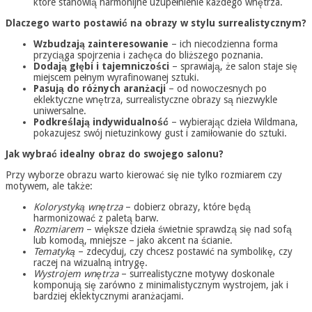
które stanowią harmonijne uzupełnienie każdego wnętrza.
Dlaczego warto postawić na obrazy w stylu surrealistycznym?
Wzbudzają zainteresowanie
– ich niecodzienna forma
przyciąga spojrzenia i zachęca do bliższego poznania.
Dodają głębi i tajemniczości
– sprawiają, że salon staje się
miejscem pełnym wyrafinowanej sztuki.
Pasują do różnych aranżacji
– od nowoczesnych po
eklektyczne wnętrza, surrealistyczne obrazy są niezwykle
uniwersalne.
Podkreślają indywidualność
– wybierając dzieła Wildmana,
pokazujesz swój nietuzinkowy gust i zamiłowanie do sztuki.
Jak wybrać idealny obraz do swojego salonu?
Przy wyborze obrazu warto kierować się nie tylko rozmiarem czy
motywem, ale także:
Kolorystyką wnętrza
– dobierz obrazy, które będą
harmonizować z paletą barw.
Rozmiarem
– większe dzieła świetnie sprawdzą się nad sofą
lub komodą, mniejsze – jako akcent na ścianie.
Tematyką
– zdecyduj, czy chcesz postawić na symbolikę, czy
raczej na wizualną intrygę.
Wystrojem wnętrza
– surrealistyczne motywy doskonale
komponują się zarówno z minimalistycznym wystrojem, jak i
bardziej eklektycznymi aranżacjami.