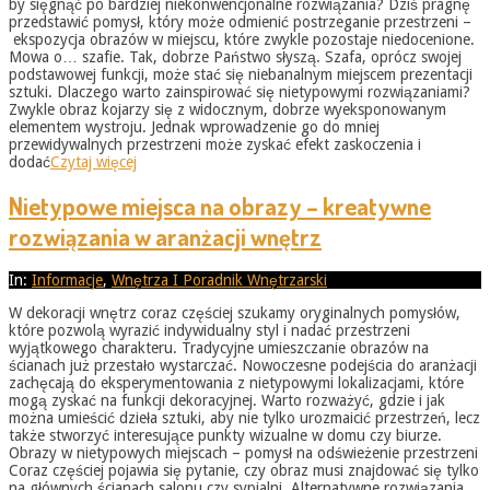
by sięgnąć po bardziej niekonwencjonalne rozwiązania? Dziś pragnę
przedstawić pomysł, który może odmienić postrzeganie przestrzeni –
ekspozycja obrazów w miejscu, które zwykle pozostaje niedocenione.
Mowa o… szafie. Tak, dobrze Państwo słyszą. Szafa, oprócz swojej
podstawowej funkcji, może stać się niebanalnym miejscem prezentacji
sztuki. Dlaczego warto zainspirować się nietypowymi rozwiązaniami?
Zwykle obraz kojarzy się z widocznym, dobrze wyeksponowanym
elementem wystroju. Jednak wprowadzenie go do mniej
przewidywalnych przestrzeni może zyskać efekt zaskoczenia i
dodać
Czytaj więcej
Nietypowe miejsca na obrazy – kreatywne
rozwiązania w aranżacji wnętrz
2026-
In:
Informacje
,
Wnętrza I Poradnik Wnętrzarski
05-
W dekoracji wnętrz coraz częściej szukamy oryginalnych pomysłów,
31
które pozwolą wyrazić indywidualny styl i nadać przestrzeni
wyjątkowego charakteru. Tradycyjne umieszczanie obrazów na
ścianach już przestało wystarczać. Nowoczesne podejścia do aranżacji
zachęcają do eksperymentowania z nietypowymi lokalizacjami, które
mogą zyskać na funkcji dekoracyjnej. Warto rozważyć, gdzie i jak
można umieścić dzieła sztuki, aby nie tylko urozmaicić przestrzeń, lecz
także stworzyć interesujące punkty wizualne w domu czy biurze.
Obrazy w nietypowych miejscach – pomysł na odświeżenie przestrzeni
Coraz częściej pojawia się pytanie, czy obraz musi znajdować się tylko
na głównych ścianach salonu czy sypialni. Alternatywne rozwiązania