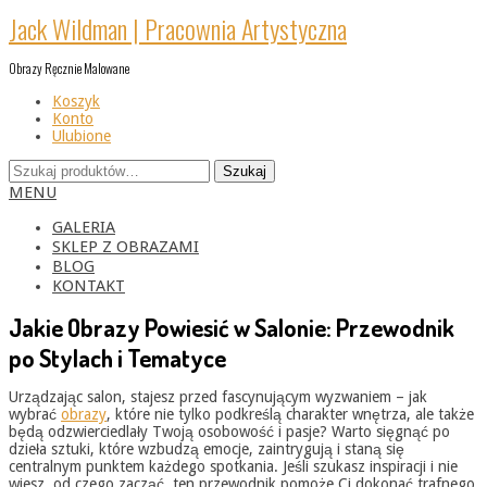
Skip
Jack Wildman | Pracownia Artystyczna
to
content
Obrazy Ręcznie Malowane
Koszyk
Konto
Ulubione
Szukaj:
Szukaj
Primary
MENU
Navigation
Menu
GALERIA
SKLEP Z OBRAZAMI
BLOG
KONTAKT
Jakie Obrazy Powiesić w Salonie: Przewodnik
po Stylach i Tematyce
Urządzając salon, stajesz przed fascynującym wyzwaniem – jak
wybrać
obrazy
, które nie tylko podkreślą charakter wnętrza, ale także
będą odzwierciedlały Twoją osobowość i pasje? Warto sięgnąć po
dzieła sztuki, które wzbudzą emocje, zaintrygują i staną się
centralnym punktem każdego spotkania. Jeśli szukasz inspiracji i nie
wiesz, od czego zacząć, ten przewodnik pomoże Ci dokonać trafnego