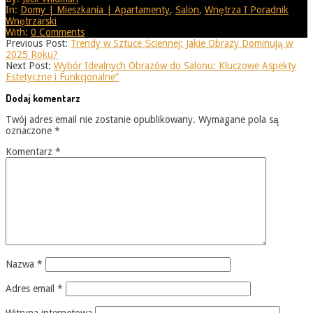
08-
In:
Domy | Mieszkania | Apartamenty
,
Salon
,
Wnętrza I Poradnik
25
Wnętrzarski
With:
0 Comments
Previous Post:
Trendy w Sztuce Ściennej: Jakie Obrazy Dominują w
2025 Roku?
Next Post:
Wybór Idealnych Obrazów do Salonu: Kluczowe Aspekty
Estetyczne i Funkcjonalne”
Dodaj komentarz
Twój adres email nie zostanie opublikowany.
Wymagane pola są
oznaczone
*
Komentarz
*
Nazwa
*
Adres email
*