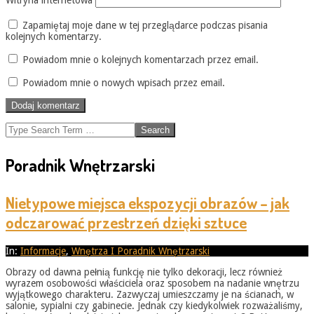
Witryna internetowa
Zapamiętaj moje dane w tej przeglądarce podczas pisania
kolejnych komentarzy.
Powiadom mnie o kolejnych komentarzach przez email.
Powiadom mnie o nowych wpisach przez email.
Search
Poradnik Wnętrzarski
Nietypowe miejsca ekspozycji obrazów – jak
odczarować przestrzeń dzięki sztuce
2026-
In:
Informacje
,
Wnętrza I Poradnik Wnętrzarski
05-
Obrazy od dawna pełnią funkcję nie tylko dekoracji, lecz również
31
wyrazem osobowości właściciela oraz sposobem na nadanie wnętrzu
wyjątkowego charakteru. Zazwyczaj umieszczamy je na ścianach, w
salonie, sypialni czy gabinecie. Jednak czy kiedykolwiek rozważaliśmy,