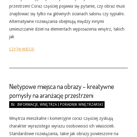
przestrzeni Coraz częściej pojawia się pytanie, czy obraz musi
znajdować się tylko na głównych ścianach salonu czy sypialni.
Alternatywne rozwiązania obejmują między innymi
umieszczanie dzieł na elementach wyposażenia wnętrz, takich
jak
CZYTAJ WIĘCEJ
Nietypowe miejsca na obrazy – kreatywne
pomysły na aranżację przestrzeni
2026-
IN:
INFORMACJE
,
WNĘTRZA I PORADNIK WNĘTRZARSKI
05-
31
Wnętrza mieszkalne i komercyjne coraz częściej zyskują
charakter wyrazistego wyrazu osobowości ich właścicieli.
Standardowe rozwiązania, takie jak obrazy powieszone na