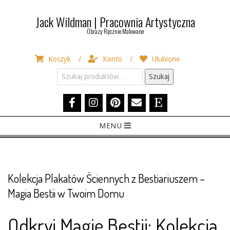
Skip
Jack Wildman | Pracownia Artystyczna
to
Obrazy Ręcznie Malowane
content
Koszyk
Konto
Ulubione
Szukaj:
Szukaj
Primary
MENU
Navigation
Menu
Kolekcja Plakatów Ściennych z Bestiariuszem –
Magia Bestii w Twoim Domu
Odkryj Magię Bestii: Kolekcja