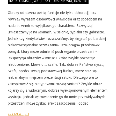
IN:
INFORMACJE
,
WNĘTRZA I PORADNIK WNĘTRZARSKI
05-
31
Obrazy od dawna pełnią funkcję nie tylko dekoracji, lecz
również wyrazem osobowości właściciela oraz sposobem na
nadanie wnętrzu wyjątkowego charakteru. Zazwyczaj
umieszczamy je na ścianach, w salonie, sypialni czy gabinecie.
Jednak czy kiedykolwiek rozważaliśmy, by sięgnąć po bardziej
niekonwencjonalne rozwiązania? Dziś pragnę przedstawić
pomysł, który może odmienić postrzeganie przestrzeni –
ekspozycja obrazów w miejscu, które zwykle pozostaje
niedocenione. Mowa o… szafie. Tak, dobrze Państwo słyszą.
Szafa, oprócz swojej podstawowej funkcji, może stać się
niebanalnym miejscem prezentacji sztuki. Dlaczego warto
zainspirować się nietypowymi rozwiązaniami? Zwykle obraz
kojarzy się z widocznym, dobrze wyeksponowanym elementem
wystroju. Jednak wprowadzenie go do mniej przewidywalnych
przestrzeni może zyskać efekt zaskoczenia i dodać
CZYTAJ WIĘCEJ