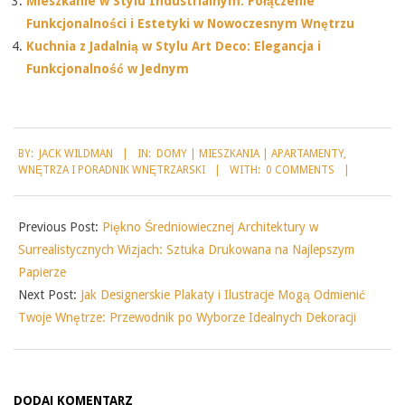
Mieszkanie w Stylu Industrialnym: Połączenie
Funkcjonalności i Estetyki w Nowoczesnym Wnętrzu
Kuchnia z Jadalnią w Stylu Art Deco: Elegancja i
Funkcjonalność w Jednym
2025-
BY:
JACK WILDMAN
IN:
DOMY | MIESZKANIA | APARTAMENTY
,
08-
WNĘTRZA I PORADNIK WNĘTRZARSKI
WITH:
0 COMMENTS
25
Previous Post:
Piękno Średniowiecznej Architektury w
Surrealistycznych Wizjach: Sztuka Drukowana na Najlepszym
Papierze
Next Post:
Jak Designerskie Plakaty i Ilustracje Mogą Odmienić
Twoje Wnętrze: Przewodnik po Wyborze Idealnych Dekoracji
DODAJ KOMENTARZ