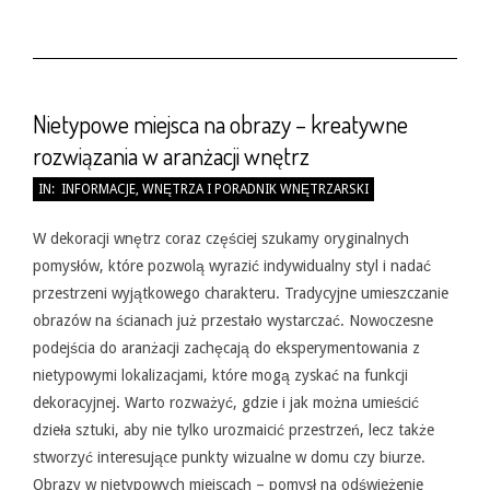
Nietypowe miejsca na obrazy – kreatywne
rozwiązania w aranżacji wnętrz
2026-
IN:
INFORMACJE
,
WNĘTRZA I PORADNIK WNĘTRZARSKI
05-
31
W dekoracji wnętrz coraz częściej szukamy oryginalnych
pomysłów, które pozwolą wyrazić indywidualny styl i nadać
przestrzeni wyjątkowego charakteru. Tradycyjne umieszczanie
obrazów na ścianach już przestało wystarczać. Nowoczesne
podejścia do aranżacji zachęcają do eksperymentowania z
nietypowymi lokalizacjami, które mogą zyskać na funkcji
dekoracyjnej. Warto rozważyć, gdzie i jak można umieścić
dzieła sztuki, aby nie tylko urozmaicić przestrzeń, lecz także
stworzyć interesujące punkty wizualne w domu czy biurze.
Obrazy w nietypowych miejscach – pomysł na odświeżenie