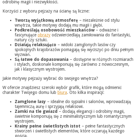
odrobinę magii i niezwykłości.
Korzyści z wyboru pejzaży na ścianę są liczne:
Tworzą wyjątkową atmosferę
– niezależnie od stylu
wnętrza, takie motywy dodają mu magii i głębi.
Podkreślają osobowość mieszkańców
– odważne i
fascynujące
obrazy
odzwierciedlają zamiłowania do fantastyki,
natury czy sztuki.
Działają relaksująco
– widoki zamglonych lasów czy
spokojnych krajobrazów pomagają się wyciszyć po dniu pełnym
wyzwań.
Są łatwe do dopasowania
– dostępne w różnych rozmiarach
i stylach, doskonale komponują się zarówno z nowoczesnym,
jak i klasycznym wystrojem.
Jakie motywy pejzaży wybrać do swojego wnętrza?
W ofercie znajdziesz szeroki wybór grafik, które mogą odmienić
charakter Twojego domu lub
biura
. Oto kilka inspiracji:
Zamglone lasy
– idealne do sypialni i salonów, wprowadzają
tajemniczą aurę i sprzyjają relaksowi.
Zamki na tle gwiazd
– dodają elegancji i odrobiny magii,
świetnie komponują się z minimalistycznym lub romantycznym
wystrojem.
Krainy pełne świetlistych istot
– pełne fantastycznych
stworzeń i świetlistych elementów, które oczarują każdego
gościa.