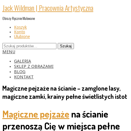
Skip
Jack Wildman | Pracownia Artystyczna
to
content
Obrazy Ręcznie Malowane
Koszyk
Konto
Ulubione
Szukaj:
Szukaj
Primary
MENU
Navigation
Menu
GALERIA
SKLEP Z OBRAZAMI
BLOG
KONTAKT
Magiczne pejzaże na ścianie – zamglone lasy,
magiczne zamki, krainy pełne świetlistych istot
Magiczne pejzaże
na ścianie
przenoszą Cię w miejsca pełne