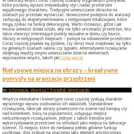
W dekoracji wnętrz coraz częściej szukamy oryginalnych pomysłów,
31
które pozwolą wyrazić indywidualny styl i nadać przestrzeni
wyjątkowego charakteru. Tradycyjne umieszczanie obrazów na
ścianach już przestało wystarczać. Nowoczesne podejścia do aranżacji
zachęcają do eksperymentowania z nietypowymi lokalizacjami, które
mogą zyskać na funkcji dekoracyjnej. Warto rozważyć, gdzie i jak
można umieścić dzieła sztuki, aby nie tylko urozmaicić przestrzeń, lecz
także stworzyć interesujące punkty wizualne w domu czy biurze.
Obrazy w nietypowych miejscach – pomysł na odświeżenie przestrzeni
Coraz częściej pojawia się pytanie, czy obraz musi znajdować się tylko
na głównych ścianach salonu czy sypialni. Alternatywne rozwiązania
obejmują między innymi umieszczanie dzieł na elementach
wyposażenia wnętrz, takich jak
Czytaj więcej
Nietypowe miejsca na obrazy – kreatywne
pomysły na aranżację przestrzeni
2026-
In:
Informacje
,
Wnętrza I Poradnik Wnętrzarski
05-
Wnętrza mieszkalne i komercyjne coraz częściej zyskują charakter
31
wyrazistego wyrazu osobowości ich właścicieli. Standardowe
rozwiązania, takie jak obrazy powieszone na ścianie nad kanapą czy
nad kominkiem, tracą na popularności, ustępując miejsca
nietuzinkowym rozwiązaniom. Jednym z takich trendów jest
wykorzystywanie przestrzeni na schodach jako miejsca na dekoracje
ścienne. To miejsce, które do niedawna pełniło głównie funkcję
użytkową, dziś zyskuje na znaczeniu jako element artystycznego