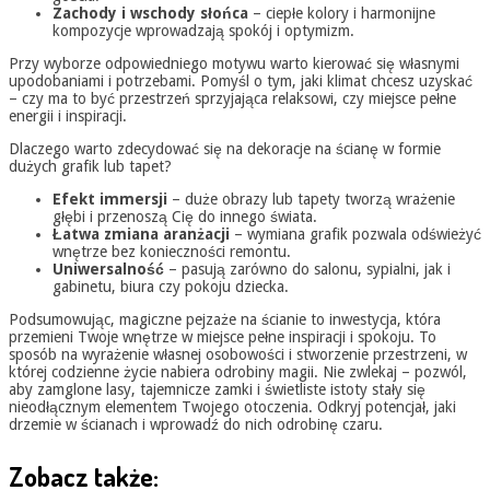
Zachody i wschody słońca
– ciepłe kolory i harmonijne
kompozycje wprowadzają spokój i optymizm.
Przy wyborze odpowiedniego motywu warto kierować się własnymi
upodobaniami i potrzebami. Pomyśl o tym, jaki klimat chcesz uzyskać
– czy ma to być przestrzeń sprzyjająca relaksowi, czy miejsce pełne
energii i inspiracji.
Dlaczego warto zdecydować się na dekoracje na ścianę w formie
dużych grafik lub tapet?
Efekt immersji
– duże obrazy lub tapety tworzą wrażenie
głębi i przenoszą Cię do innego świata.
Łatwa zmiana aranżacji
– wymiana grafik pozwala odświeżyć
wnętrze bez konieczności remontu.
Uniwersalność
– pasują zarówno do salonu, sypialni, jak i
gabinetu, biura czy pokoju dziecka.
Podsumowując, magiczne pejzaże na ścianie to inwestycja, która
przemieni Twoje wnętrze w miejsce pełne inspiracji i spokoju. To
sposób na wyrażenie własnej osobowości i stworzenie przestrzeni, w
której codzienne życie nabiera odrobiny magii. Nie zwlekaj – pozwól,
aby zamglone lasy, tajemnicze zamki i świetliste istoty stały się
nieodłącznym elementem Twojego otoczenia. Odkryj potencjał, jaki
drzemie w ścianach i wprowadź do nich odrobinę czaru.
Zobacz także: