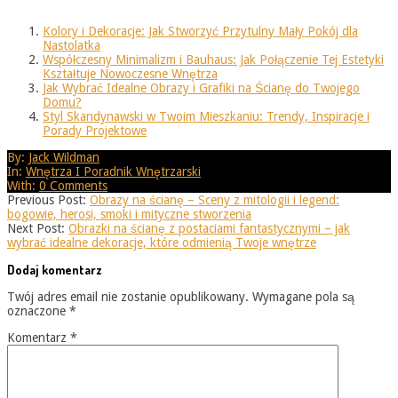
Kolory i Dekoracje: Jak Stworzyć Przytulny Mały Pokój dla
Nastolatka
Współczesny Minimalizm i Bauhaus: Jak Połączenie Tej Estetyki
Kształtuje Nowoczesne Wnętrza
Jak Wybrać Idealne Obrazy i Grafiki na Ścianę do Twojego
Domu?
Styl Skandynawski w Twoim Mieszkaniu: Trendy, Inspiracje i
Porady Projektowe
2025-
By:
Jack Wildman
08-
In:
Wnętrza I Poradnik Wnętrzarski
25
With:
0 Comments
Previous Post:
Obrazy na ścianę – Sceny z mitologii i legend:
bogowie, herosi, smoki i mityczne stworzenia
Next Post:
Obrazki na ścianę z postaciami fantastycznymi – jak
wybrać idealne dekoracje, które odmienią Twoje wnętrze
Dodaj komentarz
Twój adres email nie zostanie opublikowany.
Wymagane pola są
oznaczone
*
Komentarz
*