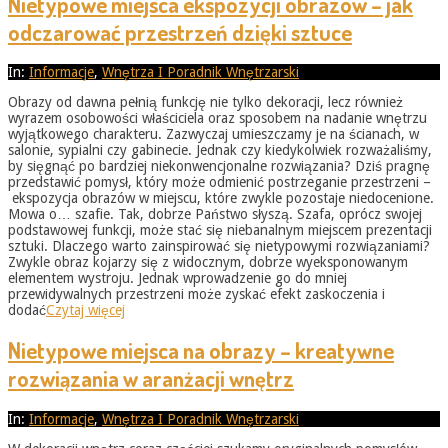
Nietypowe miejsca ekspozycji obrazów – jak
odczarować przestrzeń dzięki sztuce
2026-
In:
Informacje
,
Wnętrza I Poradnik Wnętrzarski
05-
Obrazy od dawna pełnią funkcję nie tylko dekoracji, lecz również
31
wyrazem osobowości właściciela oraz sposobem na nadanie wnętrzu
wyjątkowego charakteru. Zazwyczaj umieszczamy je na ścianach, w
salonie, sypialni czy gabinecie. Jednak czy kiedykolwiek rozważaliśmy,
by sięgnąć po bardziej niekonwencjonalne rozwiązania? Dziś pragnę
przedstawić pomysł, który może odmienić postrzeganie przestrzeni –
ekspozycja obrazów w miejscu, które zwykle pozostaje niedocenione.
Mowa o… szafie. Tak, dobrze Państwo słyszą. Szafa, oprócz swojej
podstawowej funkcji, może stać się niebanalnym miejscem prezentacji
sztuki. Dlaczego warto zainspirować się nietypowymi rozwiązaniami?
Zwykle obraz kojarzy się z widocznym, dobrze wyeksponowanym
elementem wystroju. Jednak wprowadzenie go do mniej
przewidywalnych przestrzeni może zyskać efekt zaskoczenia i
dodać
Czytaj więcej
Nietypowe miejsca na obrazy – kreatywne
rozwiązania w aranżacji wnętrz
2026-
In:
Informacje
,
Wnętrza I Poradnik Wnętrzarski
05-