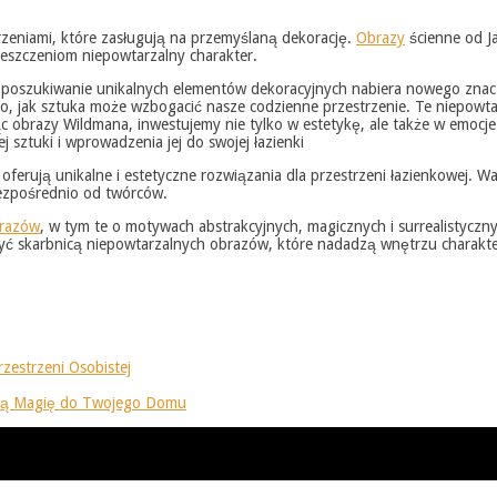
strzeniami, które zasługują na przemyślaną dekorację.
Obrazy
ścienne od Ja
ieszczeniom niepowtarzalny charakter.
e, poszukiwanie unikalnych elementów dekoracyjnych nabiera nowego znac
, jak sztuka może wzbogacić nasze codzienne przestrzenie. Te niepowtarz
jąc obrazy Wildmana, inwestujemy nie tylko w estetykę, ale także w emocj
sztuki i wprowadzenia jej do swojej łazienki
ferują unikalne i estetyczne rozwiązania dla przestrzeni łazienkowej. War
bezpośrednio od twórców.
razów
, w tym te o motywach abstrakcyjnych, magicznych i surrealistyczn
 być skarbnicą niepowtarzalnych obrazów, które nadadzą wnętrzu charakte
zestrzeni Osobistej
oszą Magię do Twojego Domu