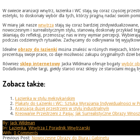
W świecie aranżacji wnętrz, łazienka i WC stają się coraz częściej prze
estetyki, to doskonały wybór dla tych, którzy pragną nadać swoim pom
W miarę jak nasze
wnętrza
stają się coraz bardziej zindywidualizowan
nowoczesnym i surrealistycznym stylu, stanowią doskonały przykład tego
skłaniają do refleksji, przenosząc nas w inny wymiar percepcji. Wybiera
podczas codziennych rytuałów. Zachęcamy do odkrywania tej wyjątkowej 
Idealne
obrazy do łazienki
można znaleźć w różnych miejscach, które o
prezentują swoje prace, co daje możliwość zakupu oryginalnych dzieł 
Również
sklep internetowy
Jacka Wildmana oferuje bogaty
wybór ob
Dodatkowo, pchle targi, giełdy staroci oraz sklepy ze starociami mogą
Zobacz także:
Łazienka w stylu meksykańskim
Plakaty do Łazienki i WC: Sztuka Wyrażania Indywidualności w Pr
Aranżacja dużej przestrzeni w stylu industrialnym
Kreowanie Przestrzeni z Pasją: Jak Surrealistyczne Obrazy Wn
2025-
By:
Jack Wildman
08-
In:
Łazienka
,
Wnętrza I Poradnik Wnętrzarski
25
With:
0 Comments
Previous Post:
Nowoczesne Obrazy do Biura i Gabinetu