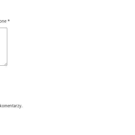
zone
*
 komentarzy.