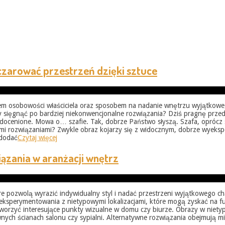
czarować przestrzeń dzięki sztuce
azem osobowości właściciela oraz sposobem na nadanie wnętrzu wyjątkowe
, by sięgnąć po bardziej niekonwencjonalne rozwiązania? Dziś pragnę prz
edocenione. Mowa o… szafie. Tak, dobrze Państwo słyszą. Szafa, oprócz 
owymi rozwiązaniami? Zwykle obraz kojarzy się z widocznym, dobrze wy
 dodać
Czytaj więcej
ązania w aranżacji wnętrz
re pozwolą wyrazić indywidualny styl i nadać przestrzeni wyjątkowego ch
eksperymentowania z nietypowymi lokalizacjami, które mogą zyskać na fu
e stworzyć interesujące punkty wizualne w domu czy biurze. Obrazy w nie
łównych ścianach salonu czy sypialni. Alternatywne rozwiązania obejmują 