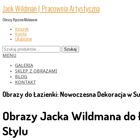
Skip
Jack Wildman | Pracownia Artystyczna
to
content
Obrazy Ręcznie Malowane
Koszyk
Konto
Ulubione
Szukaj:
Szukaj
Primary
MENU
Navigation
Menu
GALERIA
SKLEP Z OBRAZAMI
BLOG
KONTAKT
Obrazy do Łazienki: Nowoczesna Dekoracja w Su
Obrazy Jacka Wildmana do Ł
Stylu