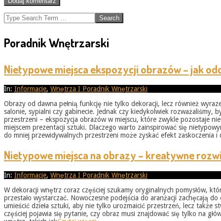
Search
Poradnik Wnętrzarski
Nietypowe miejsca ekspozycji obrazów – jak od
2026-
In:
Informacje
,
Wnętrza I Poradnik Wnętrzarski
05-
Obrazy od dawna pełnią funkcję nie tylko dekoracji, lecz również wyr
31
salonie, sypialni czy gabinecie. Jednak czy kiedykolwiek rozważaliśmy
przestrzeni – ekspozycja obrazów w miejscu, które zwykle pozostaje ni
miejscem prezentacji sztuki. Dlaczego warto zainspirować się nietyp
do mniej przewidywalnych przestrzeni może zyskać efekt zaskoczenia i
Nietypowe miejsca na obrazy – kreatywne rozwi
2026-
In:
Informacje
,
Wnętrza I Poradnik Wnętrzarski
05-
W dekoracji wnętrz coraz częściej szukamy oryginalnych pomysłów, któ
31
przestało wystarczać. Nowoczesne podejścia do aranżacji zachęcają do 
umieścić dzieła sztuki, aby nie tylko urozmaicić przestrzeń, lecz takż
częściej pojawia się pytanie, czy obraz musi znajdować się tylko na g