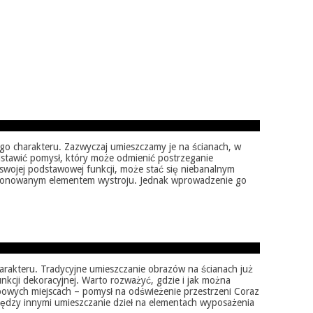
go charakteru. Zazwyczaj umieszczamy je na ścianach, w
edstawić pomysł, który może odmienić postrzeganie
swojej podstawowej funkcji, może stać się niebanalnym
eksponowanym elementem wystroju. Jednak wprowadzenie go
arakteru. Tradycyjne umieszczanie obrazów na ścianach już
nkcji dekoracyjnej. Warto rozważyć, gdzie i jak można
typowych miejscach – pomysł na odświeżenie przestrzeni Coraz
między innymi umieszczanie dzieł na elementach wyposażenia