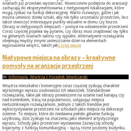
ścianach już przestało wystarczać. Nowoczesne podejścia do aranżacji
zachęcają do eksperymentowania z nietypowymi lokalizacjami, które
mogą zyskać na funkcji dekoracyjnej. Warto rozważyć, gdzie i jak
można umieścić dzieła sztuki, aby nie tylko urozmaicić przestrzeń, lecz
także stworzyć interesujące punkty wizualne w domu czy biurze.
Obrazy w nietypowych miejscach – pomysł na odświeżenie przestrzeni
Coraz częściej pojawia się pytanie, czy obraz musi znajdować się tylko
na głównych ścianach salonu czy sypialni. Alternatywne rozwiązania
obejmują między innymi umieszczanie dzieł na elementach
wyposażenia wnętrz, takich jak
Czytaj więcej
Nietypowe miejsca na obrazy – kreatywne
pomysły na aranżację przestrzeni
2026-
In:
Informacje
,
Wnętrza I Poradnik Wnętrzarski
05-
Wnętrza mieszkalne i komercyjne coraz częściej zyskują charakter
31
wyrazistego wyrazu osobowości ich właścicieli. Standardowe
rozwiązania, takie jak obrazy powieszone na ścianie nad kanapą czy
nad kominkiem, tracą na popularności, ustępując miejsca
nietuzinkowym rozwiązaniom. Jednym z takich trendów jest
wykorzystywanie przestrzeni na schodach jako miejsca na dekoracje
ścienne. To miejsce, które do niedawna pełniło głównie funkcję
użytkową, dziś zyskuje na znaczeniu jako element artystycznego
wyrazu. Schody jako przestrzeń wystawowa Zazwyczaj schody
kojarzymy z funkcją komunikacyjną – łączą różne poziomy budynku.