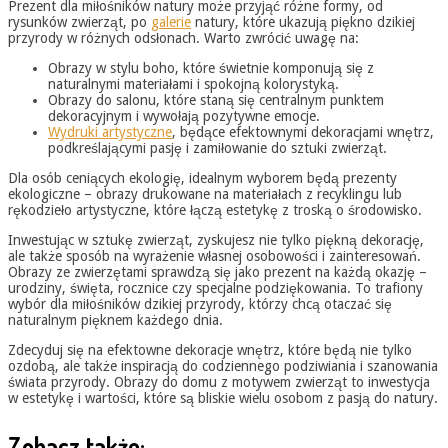
Prezent dla miłośników natury może przyjąć różne formy, od
rysunków zwierząt, po
galerie
natury, które ukazują piękno dzikiej
przyrody w różnych odsłonach. Warto zwrócić uwagę na:
Obrazy w stylu boho, które świetnie komponują się z
naturalnymi materiałami i spokojną kolorystyką.
Obrazy do salonu, które staną się centralnym punktem
dekoracyjnym i wywołają pozytywne emocje.
Wydruki artystyczne
, będące efektownymi dekoracjami wnętrz,
podkreślającymi pasję i zamiłowanie do sztuki zwierząt.
Dla osób ceniących ekologię, idealnym wyborem będą prezenty
ekologiczne – obrazy drukowane na materiałach z recyklingu lub
rękodzieło artystyczne, które łączą estetykę z troską o środowisko.
Inwestując w sztukę zwierząt, zyskujesz nie tylko piękną dekorację,
ale także sposób na wyrażenie własnej osobowości i zainteresowań.
Obrazy ze zwierzętami sprawdzą się jako prezent na każdą okazję –
urodziny, święta, rocznice czy specjalne podziękowania. To trafiony
wybór dla miłośników dzikiej przyrody, którzy chcą otaczać się
naturalnym pięknem każdego dnia.
Zdecyduj się na efektowne dekoracje wnętrz, które będą nie tylko
ozdobą, ale także inspiracją do codziennego podziwiania i szanowania
świata przyrody. Obrazy do domu z motywem zwierząt to inwestycja
w estetykę i wartości, które są bliskie wielu osobom z pasją do natury.
Zobacz także: