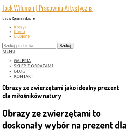
Skip
Jack Wildman | Pracownia Artystyczna
to
content
Obrazy Ręcznie Malowane
Koszyk
Konto
Ulubione
Szukaj:
Szukaj
Primary
MENU
Navigation
Menu
GALERIA
SKLEP Z OBRAZAMI
BLOG
KONTAKT
Obrazy ze zwierzętami jako idealny prezent
dla miłośników natury
Obrazy ze zwierzętami to
doskonały wybór na prezent dla