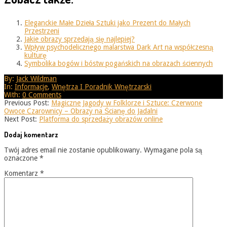
Eleganckie Małe Dzieła Sztuki jako Prezent do Małych
Przestrzeni
Jakie obrazy sprzedają się najlepiej?
Wpływ psychodelicznego malarstwa Dark Art na współczesną
kulturę
Symbolika bogów i bóstw pogańskich na obrazach ściennych
2025-
By:
Jack Wildman
08-
In:
Informacje
,
Wnętrza I Poradnik Wnętrzarski
25
With:
0 Comments
Previous Post:
Magiczne Jagody w Folklorze i Sztuce: Czerwone
Owoce Czarownicy – Obrazy na Ścianę do Jadalni
Next Post:
Platforma do sprzedaży obrazów online
Dodaj komentarz
Twój adres email nie zostanie opublikowany.
Wymagane pola są
oznaczone
*
Komentarz
*