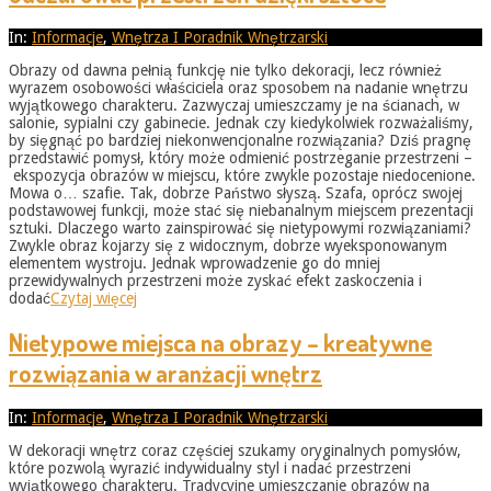
2026-
In:
Informacje
,
Wnętrza I Poradnik Wnętrzarski
05-
Obrazy od dawna pełnią funkcję nie tylko dekoracji, lecz również
31
wyrazem osobowości właściciela oraz sposobem na nadanie wnętrzu
wyjątkowego charakteru. Zazwyczaj umieszczamy je na ścianach, w
salonie, sypialni czy gabinecie. Jednak czy kiedykolwiek rozważaliśmy,
by sięgnąć po bardziej niekonwencjonalne rozwiązania? Dziś pragnę
przedstawić pomysł, który może odmienić postrzeganie przestrzeni –
ekspozycja obrazów w miejscu, które zwykle pozostaje niedocenione.
Mowa o… szafie. Tak, dobrze Państwo słyszą. Szafa, oprócz swojej
podstawowej funkcji, może stać się niebanalnym miejscem prezentacji
sztuki. Dlaczego warto zainspirować się nietypowymi rozwiązaniami?
Zwykle obraz kojarzy się z widocznym, dobrze wyeksponowanym
elementem wystroju. Jednak wprowadzenie go do mniej
przewidywalnych przestrzeni może zyskać efekt zaskoczenia i
dodać
Czytaj więcej
Nietypowe miejsca na obrazy – kreatywne
rozwiązania w aranżacji wnętrz
2026-
In:
Informacje
,
Wnętrza I Poradnik Wnętrzarski
05-
W dekoracji wnętrz coraz częściej szukamy oryginalnych pomysłów,
31
które pozwolą wyrazić indywidualny styl i nadać przestrzeni
wyjątkowego charakteru. Tradycyjne umieszczanie obrazów na