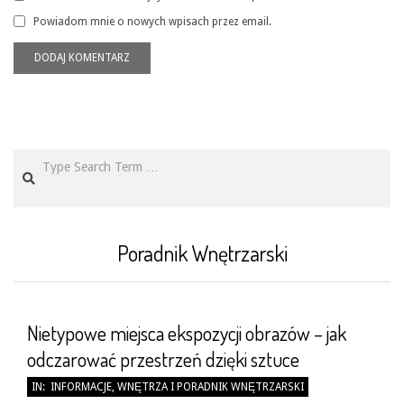
Powiadom mnie o nowych wpisach przez email.
Search
Poradnik Wnętrzarski
Nietypowe miejsca ekspozycji obrazów – jak
odczarować przestrzeń dzięki sztuce
2026-
IN:
INFORMACJE
,
WNĘTRZA I PORADNIK WNĘTRZARSKI