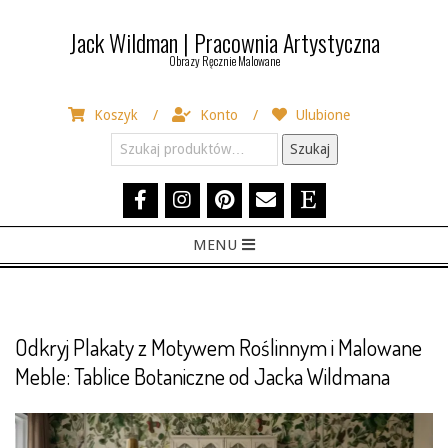
Skip
Jack Wildman | Pracownia Artystyczna
to
Obrazy Ręcznie Malowane
content
Koszyk
Konto
Ulubione
Szukaj:
Szukaj
Primary
MENU
Navigation
Menu
Odkryj Plakaty z Motywem Roślinnym i Malowane
Meble: Tablice Botaniczne od Jacka Wildmana