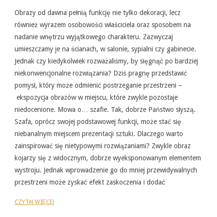
05-
31
Obrazy od dawna pełnią funkcję nie tylko dekoracji, lecz
również wyrazem osobowości właściciela oraz sposobem na
nadanie wnętrzu wyjątkowego charakteru. Zazwyczaj
umieszczamy je na ścianach, w salonie, sypialni czy gabinecie.
Jednak czy kiedykolwiek rozważaliśmy, by sięgnąć po bardziej
niekonwencjonalne rozwiązania? Dziś pragnę przedstawić
pomysł, który może odmienić postrzeganie przestrzeni –
ekspozycja obrazów w miejscu, które zwykle pozostaje
niedocenione. Mowa o… szafie. Tak, dobrze Państwo słyszą.
Szafa, oprócz swojej podstawowej funkcji, może stać się
niebanalnym miejscem prezentacji sztuki. Dlaczego warto
zainspirować się nietypowymi rozwiązaniami? Zwykle obraz
kojarzy się z widocznym, dobrze wyeksponowanym elementem
wystroju. Jednak wprowadzenie go do mniej przewidywalnych
przestrzeni może zyskać efekt zaskoczenia i dodać
CZYTAJ WIĘCEJ