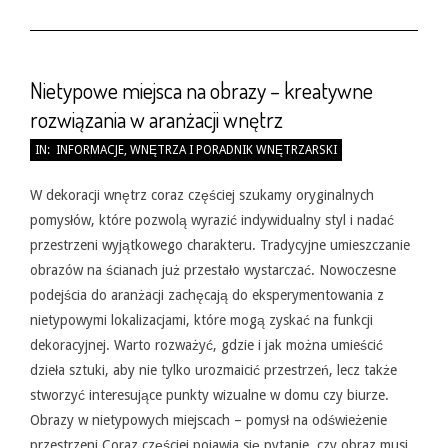
Nietypowe miejsca na obrazy – kreatywne
rozwiązania w aranżacji wnętrz
2026-
IN:
INFORMACJE
,
WNĘTRZA I PORADNIK WNĘTRZARSKI
05-
31
W dekoracji wnętrz coraz częściej szukamy oryginalnych
pomysłów, które pozwolą wyrazić indywidualny styl i nadać
przestrzeni wyjątkowego charakteru. Tradycyjne umieszczanie
obrazów na ścianach już przestało wystarczać. Nowoczesne
podejścia do aranżacji zachęcają do eksperymentowania z
nietypowymi lokalizacjami, które mogą zyskać na funkcji
dekoracyjnej. Warto rozważyć, gdzie i jak można umieścić
dzieła sztuki, aby nie tylko urozmaicić przestrzeń, lecz także
stworzyć interesujące punkty wizualne w domu czy biurze.
Obrazy w nietypowych miejscach – pomysł na odświeżenie
przestrzeni Coraz częściej pojawia się pytanie, czy obraz musi