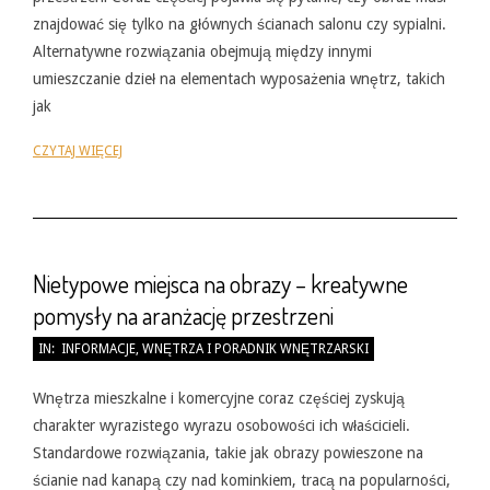
znajdować się tylko na głównych ścianach salonu czy sypialni.
Alternatywne rozwiązania obejmują między innymi
umieszczanie dzieł na elementach wyposażenia wnętrz, takich
jak
CZYTAJ WIĘCEJ
Nietypowe miejsca na obrazy – kreatywne
pomysły na aranżację przestrzeni
2026-
IN:
INFORMACJE
,
WNĘTRZA I PORADNIK WNĘTRZARSKI
05-
31
Wnętrza mieszkalne i komercyjne coraz częściej zyskują
charakter wyrazistego wyrazu osobowości ich właścicieli.
Standardowe rozwiązania, takie jak obrazy powieszone na
ścianie nad kanapą czy nad kominkiem, tracą na popularności,