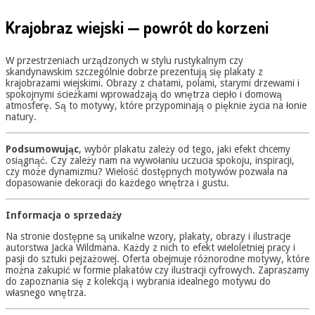
Krajobraz wiejski — powrót do korzeni
W przestrzeniach urządzonych w stylu rustykalnym czy
skandynawskim szczególnie dobrze prezentują się plakaty z
krajobrazami wiejskimi. Obrazy z chatami, polami, starymi drzewami i
spokojnymi ścieżkami wprowadzają do wnętrza ciepło i domową
atmosferę. Są to motywy, które przypominają o pięknie życia na łonie
natury.
Podsumowując
, wybór plakatu zależy od tego, jaki efekt chcemy
osiągnąć. Czy zależy nam na wywołaniu uczucia spokoju, inspiracji,
czy może dynamizmu? Wielość dostępnych motywów pozwala na
dopasowanie dekoracji do każdego wnętrza i gustu.
Informacja o sprzedaży
Na stronie dostępne są unikalne wzory, plakaty, obrazy i ilustracje
autorstwa Jacka Wildmana. Każdy z nich to efekt wieloletniej pracy i
pasji do sztuki pejzażowej. Oferta obejmuje różnorodne motywy, które
można zakupić w formie plakatów czy ilustracji cyfrowych. Zapraszamy
do zapoznania się z kolekcją i wybrania idealnego motywu do
własnego wnętrza.