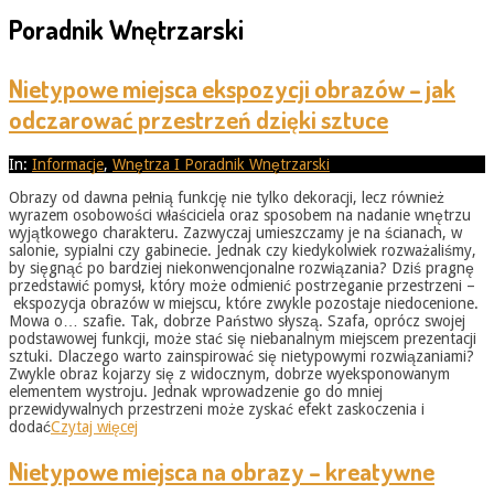
Poradnik Wnętrzarski
Nietypowe miejsca ekspozycji obrazów – jak
odczarować przestrzeń dzięki sztuce
2026-
In:
Informacje
,
Wnętrza I Poradnik Wnętrzarski
05-
Obrazy od dawna pełnią funkcję nie tylko dekoracji, lecz również
31
wyrazem osobowości właściciela oraz sposobem na nadanie wnętrzu
wyjątkowego charakteru. Zazwyczaj umieszczamy je na ścianach, w
salonie, sypialni czy gabinecie. Jednak czy kiedykolwiek rozważaliśmy,
by sięgnąć po bardziej niekonwencjonalne rozwiązania? Dziś pragnę
przedstawić pomysł, który może odmienić postrzeganie przestrzeni –
ekspozycja obrazów w miejscu, które zwykle pozostaje niedocenione.
Mowa o… szafie. Tak, dobrze Państwo słyszą. Szafa, oprócz swojej
podstawowej funkcji, może stać się niebanalnym miejscem prezentacji
sztuki. Dlaczego warto zainspirować się nietypowymi rozwiązaniami?
Zwykle obraz kojarzy się z widocznym, dobrze wyeksponowanym
elementem wystroju. Jednak wprowadzenie go do mniej
przewidywalnych przestrzeni może zyskać efekt zaskoczenia i
dodać
Czytaj więcej
Nietypowe miejsca na obrazy – kreatywne