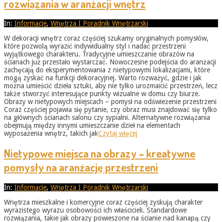
rozwiązania w aranżacji wnętrz
2026-
In:
Informacje
,
Wnętrza I Poradnik Wnętrzarski
05-
W dekoracji wnętrz coraz częściej szukamy oryginalnych pomysłów,
31
które pozwolą wyrazić indywidualny styl i nadać przestrzeni
wyjątkowego charakteru. Tradycyjne umieszczanie obrazów na
ścianach już przestało wystarczać. Nowoczesne podejścia do aranżacji
zachęcają do eksperymentowania z nietypowymi lokalizacjami, które
mogą zyskać na funkcji dekoracyjnej. Warto rozważyć, gdzie i jak
można umieścić dzieła sztuki, aby nie tylko urozmaicić przestrzeń, lecz
także stworzyć interesujące punkty wizualne w domu czy biurze.
Obrazy w nietypowych miejscach – pomysł na odświeżenie przestrzeni
Coraz częściej pojawia się pytanie, czy obraz musi znajdować się tylko
na głównych ścianach salonu czy sypialni. Alternatywne rozwiązania
obejmują między innymi umieszczanie dzieł na elementach
wyposażenia wnętrz, takich jak
Czytaj więcej
Nietypowe miejsca na obrazy – kreatywne
pomysły na aranżację przestrzeni
2026-
In:
Informacje
,
Wnętrza I Poradnik Wnętrzarski
05-
Wnętrza mieszkalne i komercyjne coraz częściej zyskują charakter
31
wyrazistego wyrazu osobowości ich właścicieli. Standardowe
rozwiązania, takie jak obrazy powieszone na ścianie nad kanapą czy