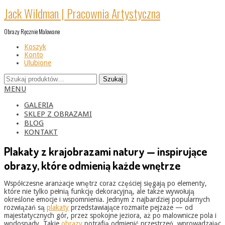
Skip
Jack Wildman | Pracownia Artystyczna
to
content
Obrazy Ręcznie Malowane
Koszyk
Konto
Ulubione
Szukaj:
Szukaj
Primary
MENU
Navigation
Menu
GALERIA
SKLEP Z OBRAZAMI
BLOG
KONTAKT
Plakaty z krajobrazami natury — inspirujące
obrazy, które odmienią każde wnętrze
Współczesne aranżacje wnętrz coraz częściej sięgają po elementy,
które nie tylko pełnią funkcję dekoracyjną, ale także wywołują
określone emocje i wspomnienia. Jednym z najbardziej popularnych
rozwiązań są
plakaty
przedstawiające rozmaite pejzaże — od
majestatycznych gór, przez spokojne jeziora, aż po malownicze pola i
wodospady. Takie
obrazy
potrafią odmienić przestrzeń, wprowadzając