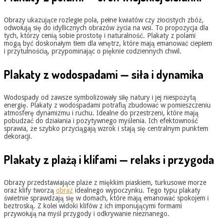
Obrazy ukazujące rozległe pola, pełne kwiatów czy złocistych zbóż,
odwołują się do idyllicznych obrazów życia na wsi. To propozycja dla
tych, którzy cenią sobie prostotę i naturalność. Plakaty z polami
mogą być doskonałym tłem dla wnętrz, które mają emanować ciepłem
i przytulnością, przypominając o pięknie codziennych chwil.
Plakaty z wodospadami — siła i dynamika
Wodospady od zawsze symbolizowały siłę natury i jej niespożytą
energię. Plakaty z wodospadami potrafią zbudować w pomieszczeniu
atmosferę dynamizmu i ruchu. Idealne do przestrzeni, które mają
pobudzać do działania i pozytywnego myślenia. Ich efektowność
sprawia, że szybko przyciągają wzrok i stają się centralnym punktem
dekoracji.
Plakaty z plażą i klifami — relaks i przygoda
Obrazy przedstawiające plaże z miękkim piaskiem, turkusowe morze
oraz klify tworzą
obraz
idealnego wypoczynku. Tego typu plakaty
świetnie sprawdzają się w domach, które mają emanować spokojem i
beztroską. Z kolei widoki klifów z ich imponującymi formami
przywołują na myśl przygody i odkrywanie nieznanego.