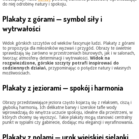
do niej odrobinę natury i spokoju.
Plakaty z górami — symbol siły i
wytrwałości
Widok górskich szczytów od wieków fascynuje ludzi. Plakaty z górami
to propozycja dla miłośników wyzwań i przygód. Obrazy te świetnie
sprawdzają się zarówno w przestrzeniach biurowych, jak i w salonach,
tworząc atmosferę determinacji i wytrwałości.
Widok na
rozgwieżdżone, górskie szczyty potrafi inspirować do
codziennych działań
, przypominając o potędze natury i własnych
możliwościach.
Plakaty z jeziorami — spokój i harmonia
Obrazy przedstawiające jeziora często kojarzą się z relaksem, ciszą i
głęboką harmonią. Ich delikatne barwy i szerokie tafle wody
wprowadzają do wnętrza uczucie spokoju, idealne dla przestrzeni, w
których chcemy się wyciszyć. Takie plakaty mogą stanowić centralny
punkt w sypialni czy gabinecie, dodając mu elegancji i wyrafinowania.
Plakaty z polami — urok wiejskiej sielanki