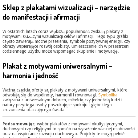
Sklep z plakatami wizualizacji – narzędzie
do manifestacji i afirmacji
W ostatnich latach coraz większą popularność zyskują plakaty z
motywami służącymi wizualizacji celów i afirmacji. Tego typu grafiki
często zawierają mocne przesłania, symbole pozytywnej energii, czy
obrazy wspierające rozwój osobisty. Umieszczenie ich w przestrzeni
codziennego użytku może wspomagać skupienie i motywację.
Plakat z motywami uniwersalnymi –
harmonia i jedność
Ważną częścią oferty są plakaty z motywami uniwersalnymi, które
odwołują się do wspólnoty, harmonii i równowagi.
Symbolika
związana z uniwersalnym dobrem, miłością czy jednością ludzi i
natury przyciąga osoby poszukujące spokoju i głębokiego
zrozumienia otaczającego świata.
Podsumowując
, wybór plakatów z motywami okultystycznymi,
duchowymi czy religijnymi to sposób na wyrażenie własnej osobowości
oraz na wspieranie rozwoju duchowego. Projekty te mogą pełnić