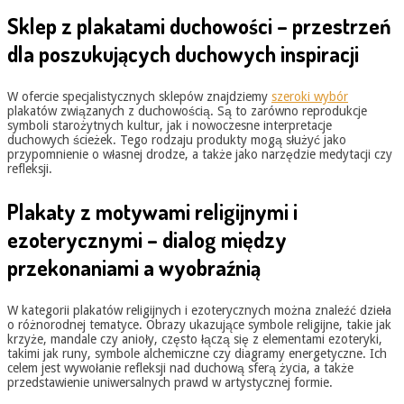
Sklep z plakatami duchowości – przestrzeń
dla poszukujących duchowych inspiracji
W ofercie specjalistycznych sklepów znajdziemy
szeroki wybór
plakatów związanych z duchowością. Są to zarówno reprodukcje
symboli starożytnych kultur, jak i nowoczesne interpretacje
duchowych ścieżek. Tego rodzaju produkty mogą służyć jako
przypomnienie o własnej drodze, a także jako narzędzie medytacji czy
refleksji.
Plakaty z motywami religijnymi i
ezoterycznymi – dialog między
przekonaniami a wyobraźnią
W kategorii plakatów religijnych i ezoterycznych można znaleźć dzieła
o różnorodnej tematyce. Obrazy ukazujące symbole religijne, takie jak
krzyże, mandale czy anioły, często łączą się z elementami ezoteryki,
takimi jak runy, symbole alchemiczne czy diagramy energetyczne. Ich
celem jest wywołanie refleksji nad duchową sferą życia, a także
przedstawienie uniwersalnych prawd w artystycznej formie.