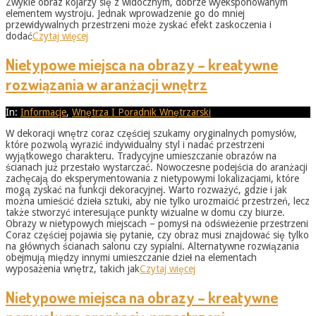
Zwykle obraz kojarzy się z widocznym, dobrze wyeksponowanym
elementem wystroju. Jednak wprowadzenie go do mniej
przewidywalnych przestrzeni może zyskać efekt zaskoczenia i
dodać
Czytaj więcej
Nietypowe miejsca na obrazy – kreatywne
rozwiązania w aranżacji wnętrz
2026-
In:
Informacje
,
Wnętrza I Poradnik Wnętrzarski
05-
W dekoracji wnętrz coraz częściej szukamy oryginalnych pomysłów,
31
które pozwolą wyrazić indywidualny styl i nadać przestrzeni
wyjątkowego charakteru. Tradycyjne umieszczanie obrazów na
ścianach już przestało wystarczać. Nowoczesne podejścia do aranżacji
zachęcają do eksperymentowania z nietypowymi lokalizacjami, które
mogą zyskać na funkcji dekoracyjnej. Warto rozważyć, gdzie i jak
można umieścić dzieła sztuki, aby nie tylko urozmaicić przestrzeń, lecz
także stworzyć interesujące punkty wizualne w domu czy biurze.
Obrazy w nietypowych miejscach – pomysł na odświeżenie przestrzeni
Coraz częściej pojawia się pytanie, czy obraz musi znajdować się tylko
na głównych ścianach salonu czy sypialni. Alternatywne rozwiązania
obejmują między innymi umieszczanie dzieł na elementach
wyposażenia wnętrz, takich jak
Czytaj więcej
Nietypowe miejsca na obrazy – kreatywne