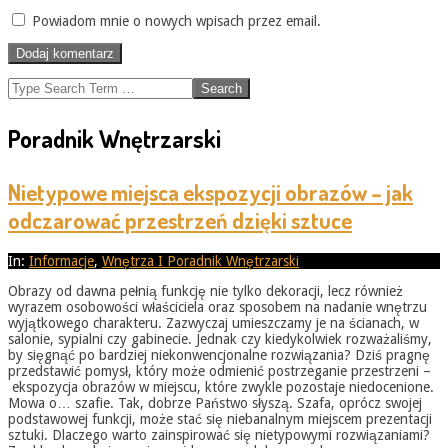
Powiadom mnie o nowych wpisach przez email.
Search
Poradnik Wnętrzarski
Nietypowe miejsca ekspozycji obrazów – jak
odczarować przestrzeń dzięki sztuce
2026-
In:
Informacje
,
Wnętrza I Poradnik Wnętrzarski
05-
Obrazy od dawna pełnią funkcję nie tylko dekoracji, lecz również
31
wyrazem osobowości właściciela oraz sposobem na nadanie wnętrzu
wyjątkowego charakteru. Zazwyczaj umieszczamy je na ścianach, w
salonie, sypialni czy gabinecie. Jednak czy kiedykolwiek rozważaliśmy,
by sięgnąć po bardziej niekonwencjonalne rozwiązania? Dziś pragnę
przedstawić pomysł, który może odmienić postrzeganie przestrzeni –
ekspozycja obrazów w miejscu, które zwykle pozostaje niedocenione.
Mowa o… szafie. Tak, dobrze Państwo słyszą. Szafa, oprócz swojej
podstawowej funkcji, może stać się niebanalnym miejscem prezentacji
sztuki. Dlaczego warto zainspirować się nietypowymi rozwiązaniami?