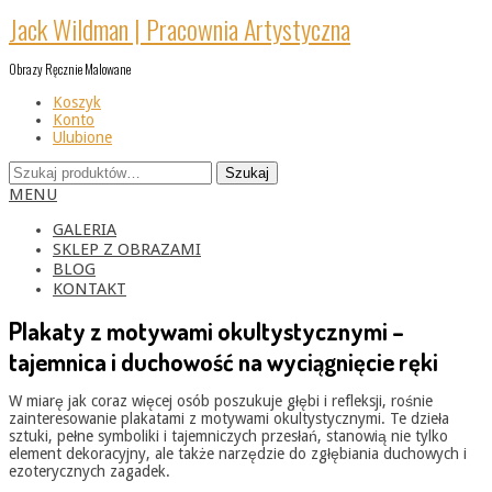
Skip
Jack Wildman | Pracownia Artystyczna
to
content
Obrazy Ręcznie Malowane
Koszyk
Konto
Ulubione
Szukaj:
Szukaj
Primary
MENU
Navigation
Menu
GALERIA
SKLEP Z OBRAZAMI
BLOG
KONTAKT
Plakaty z motywami okultystycznymi –
tajemnica i duchowość na wyciągnięcie ręki
W miarę jak coraz więcej osób poszukuje głębi i refleksji, rośnie
zainteresowanie plakatami z motywami okultystycznymi. Te dzieła
sztuki, pełne symboliki i tajemniczych przesłań, stanowią nie tylko
element dekoracyjny, ale także narzędzie do zgłębiania duchowych i
ezoterycznych zagadek.