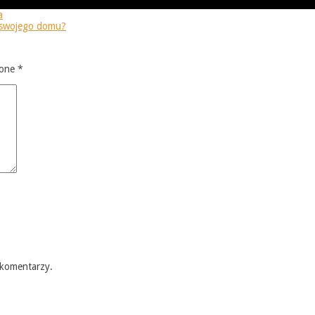
a
o swojego domu?
zone
*
 komentarzy.