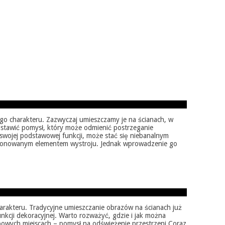
go charakteru. Zazwyczaj umieszczamy je na ścianach, w
edstawić pomysł, który może odmienić postrzeganie
swojej podstawowej funkcji, może stać się niebanalnym
eksponowanym elementem wystroju. Jednak wprowadzenie go
arakteru. Tradycyjne umieszczanie obrazów na ścianach już
nkcji dekoracyjnej. Warto rozważyć, gdzie i jak można
typowych miejscach – pomysł na odświeżenie przestrzeni Coraz