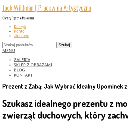
Skip
Jack Wildman | Pracownia Artystyczna
to
content
Obrazy Ręcznie Malowane
Koszyk
Konto
Ulubione
Szukaj:
Szukaj
Primary
MENU
Navigation
Menu
GALERIA
SKLEP Z OBRAZAMI
BLOG
KONTAKT
Prezent z Żabą: Jak Wybrać Idealny Upominek
Szukasz idealnego prezentu z m
zwierząt duchowych, który zachwy