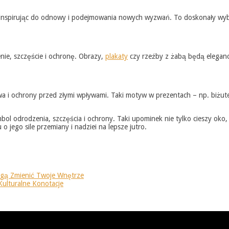
inspirując do odnowy i podejmowania nowych wyzwań. To doskonały wyb
ie, szczęście i ochronę. Obrazy,
plakaty
czy rzeźby z żabą będą elegan
i ochrony przed złymi wpływami. Taki motyw w prezentach – np. biżuteria 
 odrodzenia, szczęścia i ochrony. Taki upominek nie tylko cieszy oko, a
jego sile przemiany i nadziei na lepsze jutro.
ogą Zmienić Twoje Wnętrze
Kulturalne Konotacje