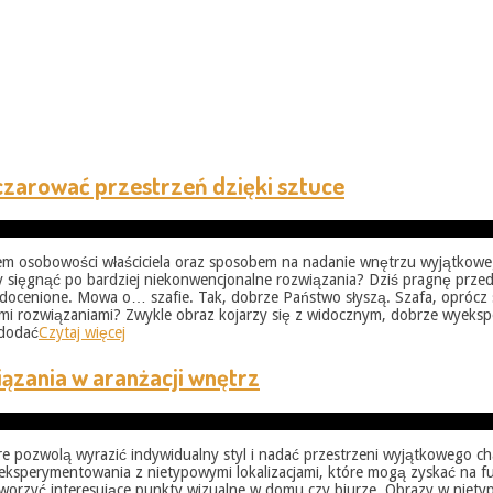
czarować przestrzeń dzięki sztuce
azem osobowości właściciela oraz sposobem na nadanie wnętrzu wyjątkowe
, by sięgnąć po bardziej niekonwencjonalne rozwiązania? Dziś pragnę prz
edocenione. Mowa o… szafie. Tak, dobrze Państwo słyszą. Szafa, oprócz 
owymi rozwiązaniami? Zwykle obraz kojarzy się z widocznym, dobrze wy
 dodać
Czytaj więcej
ązania w aranżacji wnętrz
re pozwolą wyrazić indywidualny styl i nadać przestrzeni wyjątkowego ch
eksperymentowania z nietypowymi lokalizacjami, które mogą zyskać na fu
e stworzyć interesujące punkty wizualne w domu czy biurze. Obrazy w nie