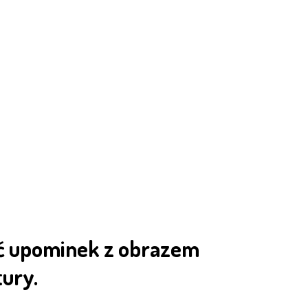
ć upominek z obrazem
tury.