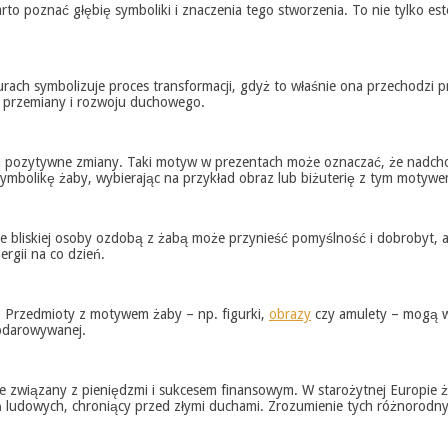
o poznać głębię symboliki i znaczenia tego stworzenia. To nie tylko es
rach symbolizuje proces transformacji, gdyż to właśnie ona przechodzi p
j przemiany i rozwoju duchowego.
na pozytywne zmiany. Taki motyw w prezentach może oznaczać, że nadc
symbolikę żaby, wybierając na przykład obraz lub biżuterię z tym motywe
ie bliskiej osoby ozdobą z żabą może przynieść pomyślność i dobrobyt, 
rgii na co dzień.
. Przedmioty z motywem żaby – np. figurki,
obrazy
czy amulety – mogą w
obdarowywanej.
nie związany z pieniędzmi i sukcesem finansowym. W starożytnej Europie
ń ludowych, chroniący przed złymi duchami. Zrozumienie tych różnorodnyc