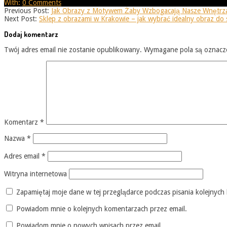
25
With:
0 Comments
Previous Post:
Jak Obrazy z Motywem Żaby Wzbogacają Nasze Wnętrz
Next Post:
Sklep z obrazami w Krakowie – jak wybrać idealny obraz d
Dodaj komentarz
Twój adres email nie zostanie opublikowany.
Wymagane pola są oznac
Komentarz
*
Nazwa
*
Adres email
*
Witryna internetowa
Zapamiętaj moje dane w tej przeglądarce podczas pisania kolejnych
Powiadom mnie o kolejnych komentarzach przez email.
Powiadom mnie o nowych wpisach przez email.