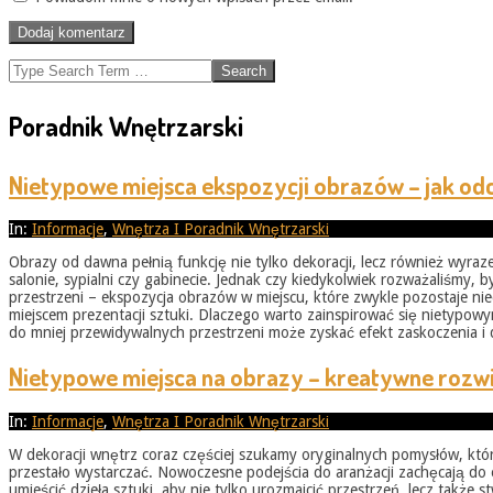
Search
Poradnik Wnętrzarski
Nietypowe miejsca ekspozycji obrazów – jak od
2026-
In:
Informacje
,
Wnętrza I Poradnik Wnętrzarski
05-
Obrazy od dawna pełnią funkcję nie tylko dekoracji, lecz również wyr
31
salonie, sypialni czy gabinecie. Jednak czy kiedykolwiek rozważaliśmy
przestrzeni – ekspozycja obrazów w miejscu, które zwykle pozostaje ni
miejscem prezentacji sztuki. Dlaczego warto zainspirować się nietyp
do mniej przewidywalnych przestrzeni może zyskać efekt zaskoczenia i
Nietypowe miejsca na obrazy – kreatywne rozwi
2026-
In:
Informacje
,
Wnętrza I Poradnik Wnętrzarski
05-
W dekoracji wnętrz coraz częściej szukamy oryginalnych pomysłów, któ
31
przestało wystarczać. Nowoczesne podejścia do aranżacji zachęcają do 
umieścić dzieła sztuki, aby nie tylko urozmaicić przestrzeń, lecz takż