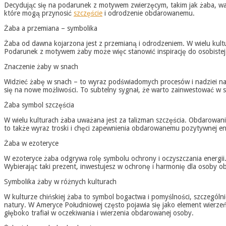
Decydując się na podarunek z motywem zwierzęcym, takim jak żaba, wart
które mogą przynosić
szczęście
i odrodzenie obdarowanemu.
Żaba a przemiana – symbolika
Żaba od dawna kojarzona jest z przemianą i odrodzeniem. W wielu kultu
Podarunek z motywem żaby może więc stanowić inspirację do osobiste
Znaczenie żaby w snach
Widzieć żabę w snach – to wyraz podświadomych procesów i nadziei 
się na nowe możliwości. To subtelny sygnał, że warto zainwestować w 
Żaba symbol szczęścia
W wielu kulturach żaba uważana jest za talizman szczęścia. Obdarowan
to także wyraz troski i chęci zapewnienia obdarowanemu pozytywnej ene
Żaba w ezoteryce
W ezoteryce żaba odgrywa rolę symbolu ochrony i oczyszczania energii
Wybierając taki prezent, inwestujesz w ochronę i harmonię dla osoby 
Symbolika żaby w różnych kulturach
W kulturze chińskiej żaba to symbol bogactwa i pomyślności, szczegól
natury. W Ameryce Południowej często pojawia się jako element wierze
głęboko trafiał w oczekiwania i wierzenia obdarowanej osoby.