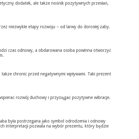
tetyczny dodatek, ale także nośnik pozytywnych przesłań,
rzez niezwykłe etapy rozwoju – od larwy do dorosłej żaby.
hodzi czas odnowy, a obdarowana osoba powinna otworzyć
m.
a także chronić przed negatywnymi wpływami. Taki prezent
spierać rozwój duchowy i przyciągać pozytywne wibracje.
 żaba była postrzegana jako symbol odrodzenia i odnowy
h interpretacji pozwala na wybór prezentu, który będzie