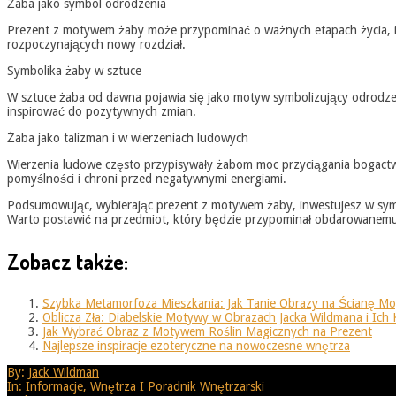
Żaba jako symbol odrodzenia
Prezent z motywem żaby może przypominać o ważnych etapach życia, 
rozpoczynających nowy rozdział.
Symbolika żaby w sztuce
W sztuce żaba od dawna pojawia się jako motyw symbolizujący odrodzen
inspirować do pozytywnych zmian.
Żaba jako talizman i w wierzeniach ludowych
Wierzenia ludowe często przypisywały żabom moc przyciągania bogactwa 
pomyślności i chroni przed negatywnymi energiami.
Podsumowując, wybierając prezent z motywem żaby, inwestujesz w symbol
Warto postawić na przedmiot, który będzie przypominał obdarowanemu o 
Zobacz także:
Szybka Metamorfoza Mieszkania: Jak Tanie Obrazy na Ścianę M
Oblicza Zła: Diabelskie Motywy w Obrazach Jacka Wildmana i Ich 
Jak Wybrać Obraz z Motywem Roślin Magicznych na Prezent
Najlepsze inspiracje ezoteryczne na nowoczesne wnętrza
2025-
By:
Jack Wildman
08-
In:
Informacje
,
Wnętrza I Poradnik Wnętrzarski