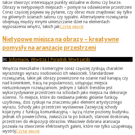
także stworzyć interesujące punkty wizualne w domu czy biurze.
Obrazy w nietypowych miejscach – pomysł na odświeżenie przestrzeni
Coraz częściej pojawia się pytanie, czy obraz musi znajdować się tylko
na głównych ścianach salonu czy sypialni. Alternatywne rozwiązania
obejmują między innymi umieszczanie dzieł na elementach
wyposażenia wnętrz, takich jak
Czytaj więcej
Nietypowe miejsca na obrazy – kreatywne
pomysły na aranżację przestrzeni
2026-
In:
Informacje
,
Wnętrza I Poradnik Wnętrzarski
05-
Wnętrza mieszkalne i komercyjne coraz częściej zyskują charakter
31
wyrazistego wyrazu osobowości ich właścicieli. Standardowe
rozwiązania, takie jak obrazy powieszone na ścianie nad kanapą czy
nad kominkiem, tracą na popularności, ustępując miejsca
nietuzinkowym rozwiązaniom. Jednym z takich trendów jest
wykorzystywanie przestrzeni na schodach jako miejsca na dekoracje
ścienne. To miejsce, które do niedawna pełniło głównie funkcję
użytkową, dziś zyskuje na znaczeniu jako element artystycznego
wyrazu. Schody jako przestrzeń wystawowa Zazwyczaj schody
kojarzymy z funkcją komunikacyjną – łączą różne poziomy budynku.
Jednak ich powierzchnia, zwłaszcza ta po bokach, stanowi doskonałą
przestrzeń do ekspozycji obrazów. Właściwie dobrana aranżacja
pozwala na stworzenie efektownych galerii, które nie tylko uzupełniają
wystrój
Czytaj więcej