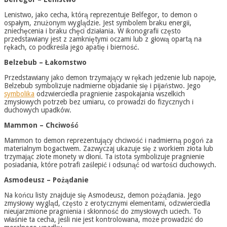
Lenistwo, jako cecha, którą reprezentuje Belfegor, to demon o
ospałym, znużonym wyglądzie. Jest symbolem braku energii,
zniechęcenia i braku chęci działania. W ikonografii często
przedstawiany jest z zamkniętymi oczami lub z głową opartą na
rękach, co podkreśla jego apatię i bierność.
Belzebub – Łakomstwo
Przedstawiany jako demon trzymający w rękach jedzenie lub napoje,
Belzebub symbolizuje nadmierne objadanie się i pijaństwo. Jego
symbolika
odzwierciedla pragnienie zaspokajania wszelkich
zmysłowych potrzeb bez umiaru, co prowadzi do fizycznych i
duchowych upadków.
Mammon – Chciwość
Mammon to demon reprezentujący chciwość i nadmierną pogoń za
materialnym bogactwem. Zazwyczaj ukazuje się z workiem złota lub
trzymając złote monety w dłoni. Ta istota symbolizuje pragnienie
posiadania, które potrafi zaślepić i odsunąć od wartości duchowych.
Asmodeusz – Pożądanie
Na końcu listy znajduje się Asmodeusz, demon pożądania. Jego
zmysłowy wygląd, często z erotycznymi elementami, odzwierciedla
nieujarzmione pragnienia i skłonność do zmysłowych uciech. To
właśnie ta cecha, jeśli nie jest kontrolowana, może prowadzić do