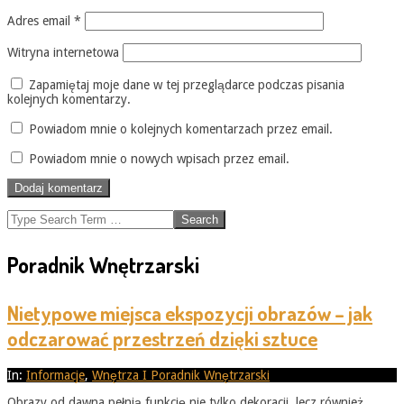
Adres email
*
Witryna internetowa
Zapamiętaj moje dane w tej przeglądarce podczas pisania
kolejnych komentarzy.
Powiadom mnie o kolejnych komentarzach przez email.
Powiadom mnie o nowych wpisach przez email.
Search
Poradnik Wnętrzarski
Nietypowe miejsca ekspozycji obrazów – jak
odczarować przestrzeń dzięki sztuce
2026-
In:
Informacje
,
Wnętrza I Poradnik Wnętrzarski
05-
Obrazy od dawna pełnią funkcję nie tylko dekoracji, lecz również
31