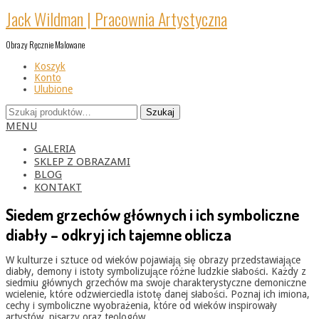
Skip
Jack Wildman | Pracownia Artystyczna
to
content
Obrazy Ręcznie Malowane
Koszyk
Konto
Ulubione
Szukaj:
Szukaj
Primary
MENU
Navigation
Menu
GALERIA
SKLEP Z OBRAZAMI
BLOG
KONTAKT
Siedem grzechów głównych i ich symboliczne
diabły – odkryj ich tajemne oblicza
W kulturze i sztuce od wieków pojawiają się obrazy przedstawiające
diabły, demony i istoty symbolizujące różne ludzkie słabości. Każdy z
siedmiu głównych grzechów ma swoje charakterystyczne demoniczne
wcielenie, które odzwierciedla istotę danej słabości. Poznaj ich imiona,
cechy i symboliczne wyobrażenia, które od wieków inspirowały
artystów, pisarzy oraz teologów.