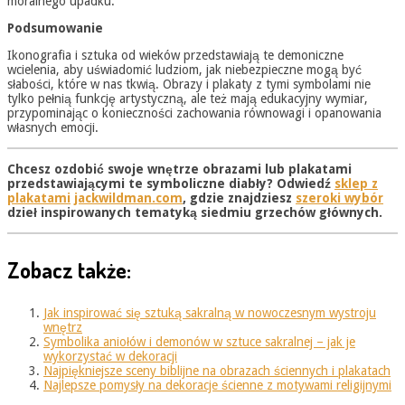
moralnego upadku.
Podsumowanie
Ikonografia i sztuka od wieków przedstawiają te demoniczne
wcielenia, aby uświadomić ludziom, jak niebezpieczne mogą być
słabości, które w nas tkwią. Obrazy i plakaty z tymi symbolami nie
tylko pełnią funkcję artystyczną, ale też mają edukacyjny wymiar,
przypominając o konieczności zachowania równowagi i opanowania
własnych emocji.
Chcesz ozdobić swoje wnętrze obrazami lub plakatami
przedstawiającymi te symboliczne diabły? Odwiedź
sklep z
plakatami
jackwildman.com
, gdzie znajdziesz
szeroki wybór
dzieł inspirowanych tematyką siedmiu grzechów głównych.
Zobacz także:
Jak inspirować się sztuką sakralną w nowoczesnym wystroju
wnętrz
Symbolika aniołów i demonów w sztuce sakralnej – jak je
wykorzystać w dekoracji
Najpiękniejsze sceny biblijne na obrazach ściennych i plakatach
Najlepsze pomysły na dekoracje ścienne z motywami religijnymi