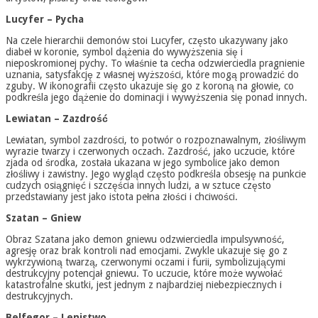
Lucyfer – Pycha
Na czele hierarchii demonów stoi Lucyfer, często ukazywany jako
diabeł w koronie, symbol dążenia do wywyższenia się i
nieposkromionej pychy. To właśnie ta cecha odzwierciedla pragnienie
uznania, satysfakcję z własnej wyższości, które mogą prowadzić do
zguby. W ikonografii często ukazuje się go z koroną na głowie, co
podkreśla jego dążenie do dominacji i wywyższenia się ponad innych.
Lewiatan – Zazdrość
Lewiatan, symbol zazdrości, to potwór o rozpoznawalnym, złośliwym
wyrazie twarzy i czerwonych oczach. Zazdrość, jako uczucie, które
zjada od środka, została ukazana w jego symbolice jako demon
złośliwy i zawistny. Jego wygląd często podkreśla obsesję na punkcie
cudzych osiągnięć i szczęścia innych ludzi, a w sztuce często
przedstawiany jest jako istota pełna złości i chciwości.
Szatan – Gniew
Obraz Szatana jako demon gniewu odzwierciedla impulsywność,
agresję oraz brak kontroli nad emocjami. Zwykle ukazuje się go z
wykrzywioną twarzą, czerwonymi oczami i furii, symbolizującymi
destrukcyjny potencjał gniewu. To uczucie, które może wywołać
katastrofalne skutki, jest jednym z najbardziej niebezpiecznych i
destrukcyjnych.
Belfegor – Lenistwo