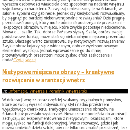
wyrazem osobowości właściciela oraz sposobem na nadanie wnętrzu
wyjątkowego charakteru. Zazwyczaj umieszczamy je na ścianach, w
salonie, sypialni czy gabinecie. Jednak czy kiedykolwiek rozważaliśmy,
by sięgnąć po bardziej niekonwencjonalne rozwiązania? Dziś pragnę
przedstawić pomysł, który może odmienić postrzeganie przestrzeni –
ekspozycja obrazów w miejscu, które zwykle pozostaje niedocenione.
Mowa o… szafie. Tak, dobrze Państwo słyszą. Szafa, oprócz swojej
podstawowej funkcji, może stać się niebanalnym miejscem prezentacji
sztuki. Dlaczego warto zainspirować się nietypowymi rozwiązaniami?
Zwykle obraz kojarzy się z widocznym, dobrze wyeksponowanym
elementem wystroju. Jednak wprowadzenie go do mniej
przewidywalnych przestrzeni może zyskać efekt zaskoczenia i
dodać
Czytaj więcej
Nietypowe miejsca na obrazy – kreatywne
rozwiązania w aranżacji wnętrz
2026-
In:
Informacje
,
Wnętrza I Poradnik Wnętrzarski
05-
W dekoracji wnętrz coraz częściej szukamy oryginalnych pomysłów,
31
które pozwolą wyrazić indywidualny styl i nadać przestrzeni
wyjątkowego charakteru. Tradycyjne umieszczanie obrazów na
ścianach już przestało wystarczać. Nowoczesne podejścia do aranżacji
zachęcają do eksperymentowania z nietypowymi lokalizacjami, które
mogą zyskać na funkcji dekoracyjnej. Warto rozważyć, gdzie i jak
można umieścić dzieła sztuki, aby nie tylko urozmaicić przestrzeń, lecz