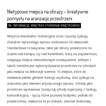
Nietypowe miejsca na obrazy – kreatywne
pomysły na aranżację przestrzeni
2026-
IN:
INFORMACJE
,
WNĘTRZA I PORADNIK WNĘTRZARSKI
05-
31
Wnętrza mieszkalne i komercyjne coraz częściej zyskują
charakter wyrazistego wyrazu osobowości ich właścicieli.
Standardowe rozwiązania, takie jak obrazy powieszone na
ścianie nad kanapą czy nad kominkiem, tracą na popularności,
ustępując miejsca nietuzinkowym rozwiązaniom. Jednym z
takich trendów jest wykorzystywanie przestrzeni na schodach
jako miejsca na dekoracje ścienne. To miejsce, które do
niedawna pełniło głównie funkcję użytkową, dziś zyskuje na
znaczeniu jako element artystycznego wyrazu. Schody jako
przestrzeń wystawowa Zazwyczaj schody kojarzymy z funkcją
komunikacyjną – łączą różne poziomy budynku. Jednak ich
powierzchnia, zwłaszcza ta po bokach, stanowi doskonałą