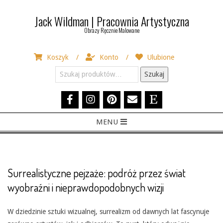
Skip
Jack Wildman | Pracownia Artystyczna
to
Obrazy Ręcznie Malowane
content
Koszyk
Konto
Ulubione
Szukaj:
Szukaj
Primary
MENU
Navigation
Menu
Surrealistyczne pejzaże: podróż przez świat
wyobraźni i nieprawdopodobnych wizji
W dziedzinie sztuki wizualnej, surrealizm od dawnych lat fascynuje