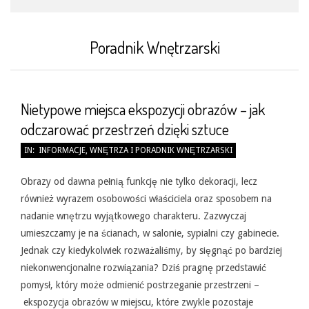
Poradnik Wnętrzarski
Nietypowe miejsca ekspozycji obrazów – jak
odczarować przestrzeń dzięki sztuce
2026-
IN:
INFORMACJE
,
WNĘTRZA I PORADNIK WNĘTRZARSKI
05-
31
Obrazy od dawna pełnią funkcję nie tylko dekoracji, lecz
również wyrazem osobowości właściciela oraz sposobem na
nadanie wnętrzu wyjątkowego charakteru. Zazwyczaj
umieszczamy je na ścianach, w salonie, sypialni czy gabinecie.
Jednak czy kiedykolwiek rozważaliśmy, by sięgnąć po bardziej
niekonwencjonalne rozwiązania? Dziś pragnę przedstawić
pomysł, który może odmienić postrzeganie przestrzeni –
ekspozycja obrazów w miejscu, które zwykle pozostaje