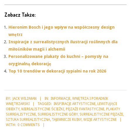
Zobacz Także:
Hieronim Bosch i jego wpływ na współczesny design
wnętrz
Inspiracje z surrealistycznych ilustracji roślinnych dla
miłośników magii i alchemii
Personalizowane plakaty do kuchni – pomysły na
oryginalną dekorację
Top 10 trendów w dekoracji sypialni na rok 2026
2025-
BY:
JACK WILDMAN
IN:
INFORMACJE
,
WNĘTRZA I PORADNIK
08-
WNĘTRZARSKI
TAGGED:
INSPIRACJE ARTYSTYCZNE
,
LEWITUJĄCE
31
OBIEKTY
,
NIEREALISTYCZNE ŚCIEŻKI
,
PEJZAŻE FANTASTYCZNE
,
PLAKATY
SURREALISTYCZNE
,
SURREALISTYCZNE GÓRY
,
SURREALISTYCZNE PEJZAŻE
,
SZTUKA SURREALISTYCZNA
,
TAJEMNICZE RUINY
,
WIZJE ARTYSTYCZNE
WITH:
0 COMMENTS