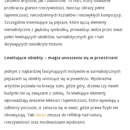
zarówno artystów, jak i odbiorców. To nurt, który odważnie
przekracza granice rzeczywistości, tworząc obrazy pełne
tajemniczości, niecodziennych kształtów i niezwykłych kompozycji.
Szczególnie interesujące są pejzaże, które łączą elementy
nierealistyczne z głęboką symboliką, prowadząc widza przez świat
pełen lewitujących obiektów, surrealistycznych gór i ruin
skrywających nieodkryte historie.
Lewitujące obiekty – magia unoszenia się w przestrzeni
Jednym z najbardziej fascynujących motywów w surrealistycznych
pejzażach są obiekty unoszące się w powietrzu. Wyobraźnia
artystów pozwala na kreację scen, gdzie góry, drzewa czy nawet
budynki nie są związane z ziemią. Te lewitujące elementy
wprowadzają wrażenie lekkości i tajemniczości, które wywołują u
odbiorcy poczucie, iż zanurza się w świat, gdzie prawa fizyki nie
obowiązują. Taki
obraz
zmusza do refleksji nad naturą
rzeczywistości oraz możliwościami wyobraźni.