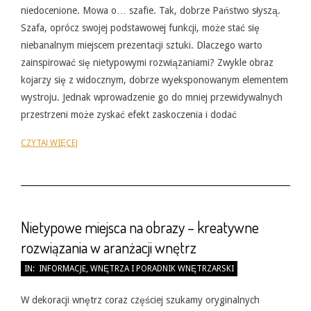
niedocenione. Mowa o… szafie. Tak, dobrze Państwo słyszą.
Szafa, oprócz swojej podstawowej funkcji, może stać się
niebanalnym miejscem prezentacji sztuki. Dlaczego warto
zainspirować się nietypowymi rozwiązaniami? Zwykle obraz
kojarzy się z widocznym, dobrze wyeksponowanym elementem
wystroju. Jednak wprowadzenie go do mniej przewidywalnych
przestrzeni może zyskać efekt zaskoczenia i dodać
CZYTAJ WIĘCEJ
Nietypowe miejsca na obrazy – kreatywne
rozwiązania w aranżacji wnętrz
2026-
IN:
INFORMACJE
,
WNĘTRZA I PORADNIK WNĘTRZARSKI
05-
31
W dekoracji wnętrz coraz częściej szukamy oryginalnych