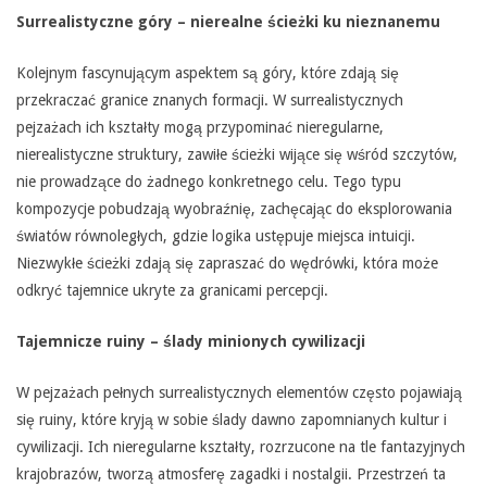
Surrealistyczne góry – nierealne ścieżki ku nieznanemu
Kolejnym fascynującym aspektem są góry, które zdają się
przekraczać granice znanych formacji. W surrealistycznych
pejzażach ich kształty mogą przypominać nieregularne,
nierealistyczne struktury, zawiłe ścieżki wijące się wśród szczytów,
nie prowadzące do żadnego konkretnego celu. Tego typu
kompozycje pobudzają wyobraźnię, zachęcając do eksplorowania
światów równoległych, gdzie logika ustępuje miejsca intuicji.
Niezwykłe ścieżki zdają się zapraszać do wędrówki, która może
odkryć tajemnice ukryte za granicami percepcji.
Tajemnicze ruiny – ślady minionych cywilizacji
W pejzażach pełnych surrealistycznych elementów często pojawiają
się ruiny, które kryją w sobie ślady dawno zapomnianych kultur i
cywilizacji. Ich nieregularne kształty, rozrzucone na tle fantazyjnych
krajobrazów, tworzą atmosferę zagadki i nostalgii. Przestrzeń ta