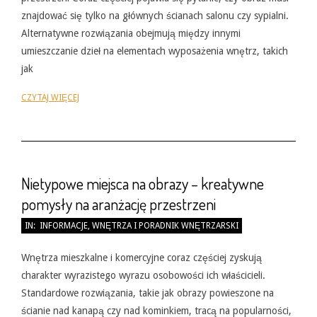
znajdować się tylko na głównych ścianach salonu czy sypialni.
Alternatywne rozwiązania obejmują między innymi
umieszczanie dzieł na elementach wyposażenia wnętrz, takich
jak
CZYTAJ WIĘCEJ
Nietypowe miejsca na obrazy – kreatywne
pomysły na aranżację przestrzeni
2026-
IN:
INFORMACJE
,
WNĘTRZA I PORADNIK WNĘTRZARSKI
05-
31
Wnętrza mieszkalne i komercyjne coraz częściej zyskują
charakter wyrazistego wyrazu osobowości ich właścicieli.
Standardowe rozwiązania, takie jak obrazy powieszone na
ścianie nad kanapą czy nad kominkiem, tracą na popularności,