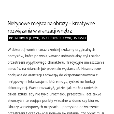
Nietypowe miejsca na obrazy – kreatywne
rozwiązania w aranżacji wnętrz
2026-
IN:
INFORMACJE
,
WNĘTRZA I PORADNIK WNĘTRZARSKI
05-
31
W dekoracji wnętrz coraz częściej szukamy oryginalnych
pomysłów, które pozwolą wyrazić indywidualny styl i nadać
przestrzeni wyjątkowego charakteru. Tradycyjne umieszczanie
obrazów na ścianach już przestało wystarczać. Nowoczesne
podejścia do aranżacji zachęcają do eksperymentowania z
nietypowymi lokalizacjami, które mogą zyskać na funkcji
dekoracyjnej. Warto rozważyć, gdzie i jak można umieścić
dzieła sztuki, aby nie tylko urozmaicić przestrzeń, lecz także
stworzyć interesujące punkty wizualne w domu czy biurze.
Obrazy w nietypowych miejscach – pomysł na odświeżenie
przestrzeni Coraz częściej pojawia się pytanie, czy obraz musi