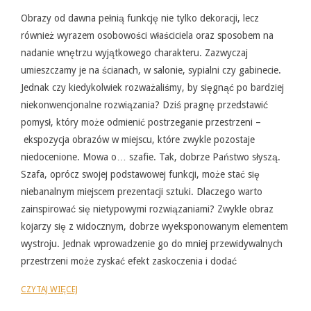
05-
31
Obrazy od dawna pełnią funkcję nie tylko dekoracji, lecz
również wyrazem osobowości właściciela oraz sposobem na
nadanie wnętrzu wyjątkowego charakteru. Zazwyczaj
umieszczamy je na ścianach, w salonie, sypialni czy gabinecie.
Jednak czy kiedykolwiek rozważaliśmy, by sięgnąć po bardziej
niekonwencjonalne rozwiązania? Dziś pragnę przedstawić
pomysł, który może odmienić postrzeganie przestrzeni –
ekspozycja obrazów w miejscu, które zwykle pozostaje
niedocenione. Mowa o… szafie. Tak, dobrze Państwo słyszą.
Szafa, oprócz swojej podstawowej funkcji, może stać się
niebanalnym miejscem prezentacji sztuki. Dlaczego warto
zainspirować się nietypowymi rozwiązaniami? Zwykle obraz
kojarzy się z widocznym, dobrze wyeksponowanym elementem
wystroju. Jednak wprowadzenie go do mniej przewidywalnych
przestrzeni może zyskać efekt zaskoczenia i dodać
CZYTAJ WIĘCEJ