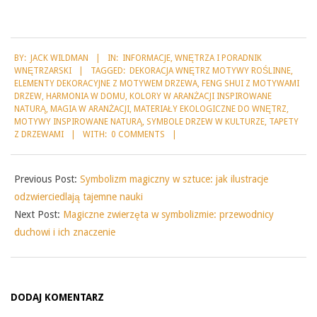
2025-
BY:
JACK WILDMAN
IN:
INFORMACJE
,
WNĘTRZA I PORADNIK
08-
WNĘTRZARSKI
TAGGED:
DEKORACJA WNĘTRZ MOTYWY ROŚLINNE
,
27
ELEMENTY DEKORACYJNE Z MOTYWEM DRZEWA
,
FENG SHUI Z MOTYWAMI
DRZEW
,
HARMONIA W DOMU
,
KOLORY W ARANŻACJI INSPIROWANE
NATURĄ
,
MAGIA W ARANŻACJI
,
MATERIAŁY EKOLOGICZNE DO WNĘTRZ
,
MOTYWY INSPIROWANE NATURĄ
,
SYMBOLE DRZEW W KULTURZE
,
TAPETY
Z DRZEWAMI
WITH:
0 COMMENTS
Previous Post:
Symbolizm magiczny w sztuce: jak ilustracje
odzwierciedlają tajemne nauki
Next Post:
Magiczne zwierzęta w symbolizmie: przewodnicy
duchowi i ich znaczenie
DODAJ KOMENTARZ