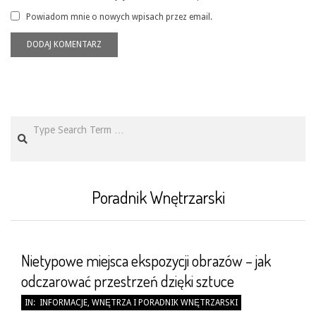
Powiadom mnie o nowych wpisach przez email.
Search
Poradnik Wnętrzarski
Nietypowe miejsca ekspozycji obrazów – jak
odczarować przestrzeń dzięki sztuce
2026-
IN:
INFORMACJE
,
WNĘTRZA I PORADNIK WNĘTRZARSKI