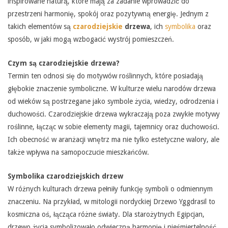
inspirowane naturą, które mają za zadanie wprowadzić do
przestrzeni harmonię, spokój oraz pozytywną energię. Jednym z
takich elementów są
czarodziejskie
drzewa
, ich
symbolika
oraz
sposób, w jaki mogą wzbogacić wystrój pomieszczeń.
Czym są czarodziejskie drzewa?
Termin ten odnosi się do motywów roślinnych, które posiadają
głębokie znaczenie symboliczne. W kulturze wielu narodów drzewa
od wieków są postrzegane jako symbole życia, wiedzy, odrodzenia i
duchowości. Czarodziejskie drzewa wykraczają poza zwykłe motywy
roślinne, łącząc w sobie elementy magii, tajemnicy oraz duchowości.
Ich obecność w aranżacji wnętrz ma nie tylko estetyczne walory, ale
także wpływa na samopoczucie mieszkańców.
Symbolika czarodziejskich drzew
W różnych kulturach drzewa pełniły funkcję symboli o odmiennym
znaczeniu. Na przykład, w mitologii nordyckiej Drzewo Yggdrasil to
kosmiczna oś, łącząca różne światy. Dla starożytnych Egipcjan,
drzewo życia symbolizowało odwieczną harmonię i nieśmiertelność.