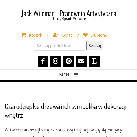
Skip
Jack Wildman | Pracownia Artystyczna
to
Obrazy Ręcznie Malowane
content
Koszyk
Konto
Ulubione
Szukaj:
Szukaj
Primary
MENU
Navigation
Menu
Czarodziejskie drzewa i ich symbolika w dekoracji
wnętrz
W świecie aranżacji wnętrz coraz częściej pojawiają się motywy