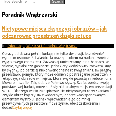
Search
Poradnik Wnętrzarski
Nietypowe miejsca ekspozycji obrazów – jak
odczarować przestrzeń dzięki sztuce
2026-
In:
Informacje
,
Wnętrza I Poradnik Wnętrzarski
05-
Obrazy od dawna pełnią funkcję nie tylko dekoracji, lecz również
31
wyrazem osobowości właściciela oraz sposobem na nadanie wnętrzu
wyjątkowego charakteru. Zazwyczaj umieszczamy je na ścianach, w
salonie, sypialni czy gabinecie. Jednak czy kiedykolwiek rozważaliśmy,
by sięgnąć po bardziej niekonwencjonalne rozwiązania? Dziś pragnę
przedstawić pomysł, który może odmienić postrzeganie przestrzeni –
ekspozycja obrazów w miejscu, które zwykle pozostaje niedocenione.
Mowa o… szafie. Tak, dobrze Państwo słyszą. Szafa, oprócz swojej
podstawowej funkcji, może stać się niebanalnym miejscem prezentacji
sztuki. Dlaczego warto zainspirować się nietypowymi rozwiązaniami?
Zwykle obraz kojarzy się z widocznym, dobrze wyeksponowanym
elementem wystroju. Jednak wprowadzenie go do mniej
przewidywalnych przestrzeni może zyskać efekt zaskoczenia i
dodać
Czytaj więcej