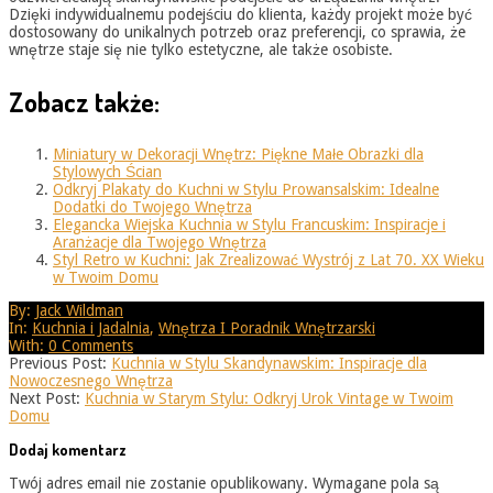
Dzięki indywidualnemu podejściu do klienta, każdy projekt może być
dostosowany do unikalnych potrzeb oraz preferencji, co sprawia, że
wnętrze staje się nie tylko estetyczne, ale także osobiste.
Zobacz także:
Miniatury w Dekoracji Wnętrz: Piękne Małe Obrazki dla
Stylowych Ścian
Odkryj Plakaty do Kuchni w Stylu Prowansalskim: Idealne
Dodatki do Twojego Wnętrza
Elegancka Wiejska Kuchnia w Stylu Francuskim: Inspiracje i
Aranżacje dla Twojego Wnętrza
Styl Retro w Kuchni: Jak Zrealizować Wystrój z Lat 70. XX Wieku
w Twoim Domu
2025-
By:
Jack Wildman
08-
In:
Kuchnia i Jadalnia
,
Wnętrza I Poradnik Wnętrzarski
25
With:
0 Comments
Previous Post:
Kuchnia w Stylu Skandynawskim: Inspiracje dla
Nowoczesnego Wnętrza
Next Post:
Kuchnia w Starym Stylu: Odkryj Urok Vintage w Twoim
Domu
Dodaj komentarz
Twój adres email nie zostanie opublikowany.
Wymagane pola są