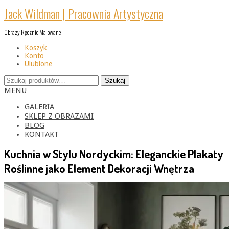
Skip
Jack Wildman | Pracownia Artystyczna
to
content
Obrazy Ręcznie Malowane
Koszyk
Konto
Ulubione
Szukaj:
Szukaj
Primary
MENU
Navigation
Menu
GALERIA
SKLEP Z OBRAZAMI
BLOG
KONTAKT
Kuchnia w Stylu Nordyckim: Eleganckie Plakaty
Roślinne jako Element Dekoracji Wnętrza