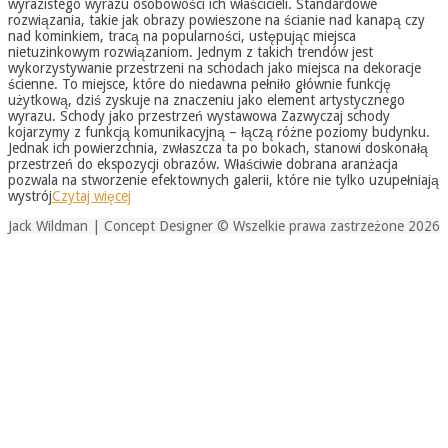
wyrazistego wyrazu osobowości ich właścicieli. Standardowe
rozwiązania, takie jak obrazy powieszone na ścianie nad kanapą czy
nad kominkiem, tracą na popularności, ustępując miejsca
nietuzinkowym rozwiązaniom. Jednym z takich trendów jest
wykorzystywanie przestrzeni na schodach jako miejsca na dekoracje
ścienne. To miejsce, które do niedawna pełniło głównie funkcję
użytkową, dziś zyskuje na znaczeniu jako element artystycznego
wyrazu. Schody jako przestrzeń wystawowa Zazwyczaj schody
kojarzymy z funkcją komunikacyjną – łączą różne poziomy budynku.
Jednak ich powierzchnia, zwłaszcza ta po bokach, stanowi doskonałą
przestrzeń do ekspozycji obrazów. Właściwie dobrana aranżacja
pozwala na stworzenie efektownych galerii, które nie tylko uzupełniają
wystrój
Czytaj więcej
Jack Wildman | Concept Designer © Wszelkie prawa zastrzeżone 2026