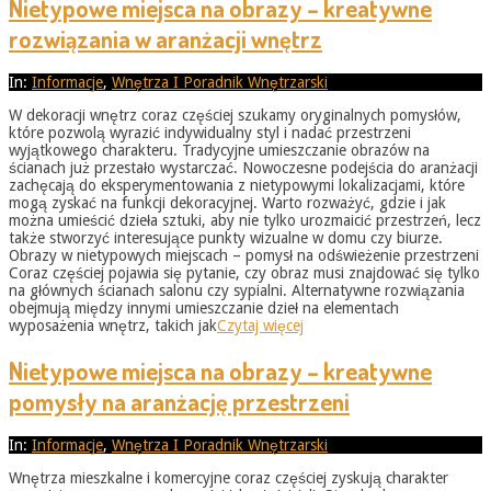
Nietypowe miejsca na obrazy – kreatywne
rozwiązania w aranżacji wnętrz
2026-
In:
Informacje
,
Wnętrza I Poradnik Wnętrzarski
05-
W dekoracji wnętrz coraz częściej szukamy oryginalnych pomysłów,
31
które pozwolą wyrazić indywidualny styl i nadać przestrzeni
wyjątkowego charakteru. Tradycyjne umieszczanie obrazów na
ścianach już przestało wystarczać. Nowoczesne podejścia do aranżacji
zachęcają do eksperymentowania z nietypowymi lokalizacjami, które
mogą zyskać na funkcji dekoracyjnej. Warto rozważyć, gdzie i jak
można umieścić dzieła sztuki, aby nie tylko urozmaicić przestrzeń, lecz
także stworzyć interesujące punkty wizualne w domu czy biurze.
Obrazy w nietypowych miejscach – pomysł na odświeżenie przestrzeni
Coraz częściej pojawia się pytanie, czy obraz musi znajdować się tylko
na głównych ścianach salonu czy sypialni. Alternatywne rozwiązania
obejmują między innymi umieszczanie dzieł na elementach
wyposażenia wnętrz, takich jak
Czytaj więcej
Nietypowe miejsca na obrazy – kreatywne
pomysły na aranżację przestrzeni
2026-
In:
Informacje
,
Wnętrza I Poradnik Wnętrzarski
05-
Wnętrza mieszkalne i komercyjne coraz częściej zyskują charakter
31