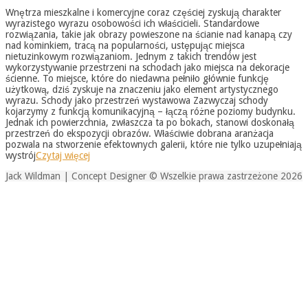
05-
Wnętrza mieszkalne i komercyjne coraz częściej zyskują charakter
31
wyrazistego wyrazu osobowości ich właścicieli. Standardowe
rozwiązania, takie jak obrazy powieszone na ścianie nad kanapą czy
nad kominkiem, tracą na popularności, ustępując miejsca
nietuzinkowym rozwiązaniom. Jednym z takich trendów jest
wykorzystywanie przestrzeni na schodach jako miejsca na dekoracje
ścienne. To miejsce, które do niedawna pełniło głównie funkcję
użytkową, dziś zyskuje na znaczeniu jako element artystycznego
wyrazu. Schody jako przestrzeń wystawowa Zazwyczaj schody
kojarzymy z funkcją komunikacyjną – łączą różne poziomy budynku.
Jednak ich powierzchnia, zwłaszcza ta po bokach, stanowi doskonałą
przestrzeń do ekspozycji obrazów. Właściwie dobrana aranżacja
pozwala na stworzenie efektownych galerii, które nie tylko uzupełniają
wystrój
Czytaj więcej
Jack Wildman | Concept Designer © Wszelkie prawa zastrzeżone 2026