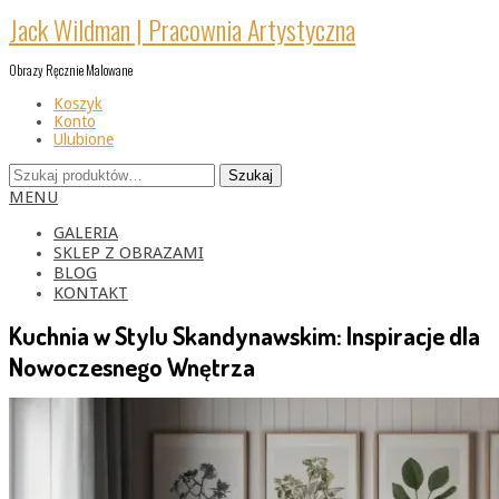
Skip
Jack Wildman | Pracownia Artystyczna
to
content
Obrazy Ręcznie Malowane
Koszyk
Konto
Ulubione
Szukaj:
Szukaj
Primary
MENU
Navigation
Menu
GALERIA
SKLEP Z OBRAZAMI
BLOG
KONTAKT
Kuchnia w Stylu Skandynawskim: Inspiracje dla
Nowoczesnego Wnętrza