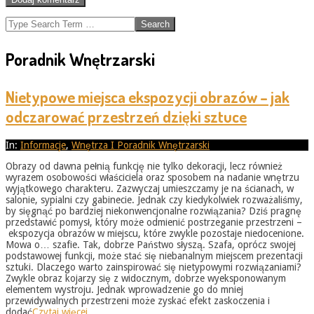
Search
Poradnik Wnętrzarski
Nietypowe miejsca ekspozycji obrazów – jak
odczarować przestrzeń dzięki sztuce
2026-
In:
Informacje
,
Wnętrza I Poradnik Wnętrzarski
05-
Obrazy od dawna pełnią funkcję nie tylko dekoracji, lecz również
31
wyrazem osobowości właściciela oraz sposobem na nadanie wnętrzu
wyjątkowego charakteru. Zazwyczaj umieszczamy je na ścianach, w
salonie, sypialni czy gabinecie. Jednak czy kiedykolwiek rozważaliśmy,
by sięgnąć po bardziej niekonwencjonalne rozwiązania? Dziś pragnę
przedstawić pomysł, który może odmienić postrzeganie przestrzeni –
ekspozycja obrazów w miejscu, które zwykle pozostaje niedocenione.
Mowa o… szafie. Tak, dobrze Państwo słyszą. Szafa, oprócz swojej
podstawowej funkcji, może stać się niebanalnym miejscem prezentacji
sztuki. Dlaczego warto zainspirować się nietypowymi rozwiązaniami?
Zwykle obraz kojarzy się z widocznym, dobrze wyeksponowanym
elementem wystroju. Jednak wprowadzenie go do mniej
przewidywalnych przestrzeni może zyskać efekt zaskoczenia i
dodać
Czytaj więcej