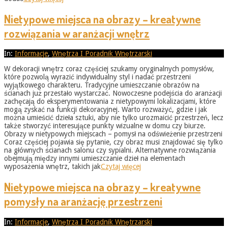
Nietypowe miejsca na obrazy – kreatywne
rozwiązania w aranżacji wnętrz
2026-
In:
Informacje
,
Wnętrza I Poradnik Wnętrzarski
05-
W dekoracji wnętrz coraz częściej szukamy oryginalnych pomysłów,
31
które pozwolą wyrazić indywidualny styl i nadać przestrzeni
wyjątkowego charakteru. Tradycyjne umieszczanie obrazów na
ścianach już przestało wystarczać. Nowoczesne podejścia do aranżacji
zachęcają do eksperymentowania z nietypowymi lokalizacjami, które
mogą zyskać na funkcji dekoracyjnej. Warto rozważyć, gdzie i jak
można umieścić dzieła sztuki, aby nie tylko urozmaicić przestrzeń, lecz
także stworzyć interesujące punkty wizualne w domu czy biurze.
Obrazy w nietypowych miejscach – pomysł na odświeżenie przestrzeni
Coraz częściej pojawia się pytanie, czy obraz musi znajdować się tylko
na głównych ścianach salonu czy sypialni. Alternatywne rozwiązania
obejmują między innymi umieszczanie dzieł na elementach
wyposażenia wnętrz, takich jak
Czytaj więcej
Nietypowe miejsca na obrazy – kreatywne
pomysły na aranżację przestrzeni
2026-
In:
Informacje
,
Wnętrza I Poradnik Wnętrzarski