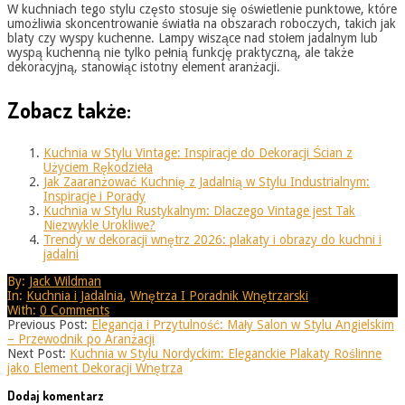
W kuchniach tego stylu często stosuje się oświetlenie punktowe, które
umożliwia skoncentrowanie światła na obszarach roboczych, takich jak
blaty czy wyspy kuchenne. Lampy wiszące nad stołem jadalnym lub
wyspą kuchenną nie tylko pełnią funkcję praktyczną, ale także
dekoracyjną, stanowiąc istotny element aranżacji.
Zobacz także:
Kuchnia w Stylu Vintage: Inspiracje do Dekoracji Ścian z
Użyciem Rękodzieła
Jak Zaaranżować Kuchnię z Jadalnią w Stylu Industrialnym:
Inspiracje i Porady
Kuchnia w Stylu Rustykalnym: Dlaczego Vintage jest Tak
Niezwykle Urokliwe?
Trendy w dekoracji wnętrz 2026: plakaty i obrazy do kuchni i
jadalni
2025-
By:
Jack Wildman
08-
In:
Kuchnia i Jadalnia
,
Wnętrza I Poradnik Wnętrzarski
25
With:
0 Comments
Previous Post:
Elegancja i Przytulność: Mały Salon w Stylu Angielskim
– Przewodnik po Aranżacji
Next Post:
Kuchnia w Stylu Nordyckim: Eleganckie Plakaty Roślinne
jako Element Dekoracji Wnętrza
Dodaj komentarz